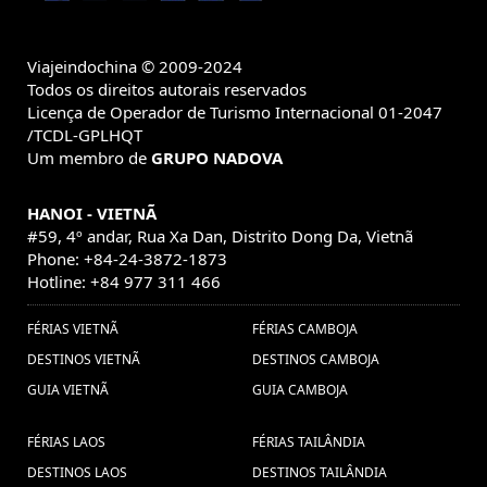
Viagem ao Myanmar (5) ,
vietam (1) ,
visitar a camboya (1) ,
Yangon, Myanmar (1) ,
Super
Viajeindochina © 2009-2024
Mercados Vietnam (1) ,
Viajes en
promoción Vietnam Viajes (1) ,
Todos os direitos autorais reservados
vacaciones hanoi (1) ,
Descubre
familia Laos (1) ,
Licença de Operador de Turismo Internacional 01-2047
viajar
Descubrir Vietnam (1) ,
Vietnam (1) ,
/TCDL-GPLHQT
a vietnam (1) ,
Um membro de
GRUPO NADOVA
Viajar Yangon (1) ,
culturas de
Indonésia (1) ,
vietnam (1) ,
viajes camboya, cultura
HANOI - VIETNÃ
camboya, vacaciones camboya, viajar a camboya, guia de
#59, 4º andar, Rua Xa Dan, Distrito Dong Da, Vietnã
Vacaciones a
vacaciones birmania (1) ,
camboya (1) ,
Phone: +84-24-3872-1873
que cosas a ver y hacer en
Vietnam (1) ,
Hotline: +84 977 311 466
guia de viajes a
bangkok (1) ,
vietnam (1) ,
FÉRIAS VIETNÃ
FÉRIAS CAMBOJA
Festival do Meio Outono
DESTINOS VIETNÃ
DESTINOS CAMBOJA
(1) ,
Vacaciones
viajar a ho chi minh (1) ,
Saigon (1) ,
GUIA VIETNÃ
GUIA CAMBOJA
Fruta de
en Laos (1) ,
vacaciones en Vietnam (1) ,
Vietnam (1) ,
Viagens
Férias no Vietname (1) ,
FÉRIAS LAOS
FÉRIAS TAILÂNDIA
Bagan (1) ,
para Laos (7) ,
Viaje a Camboya (1) ,
DESTINOS LAOS
DESTINOS TAILÂNDIA