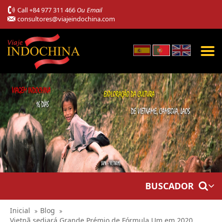
Call
+84 977 311 466
Ou Email
consultores@viajeindochina.com
BUSCADOR
Inicial
Blog
Vietnã sediará Grande Prémio de Fórmula Um em 2020