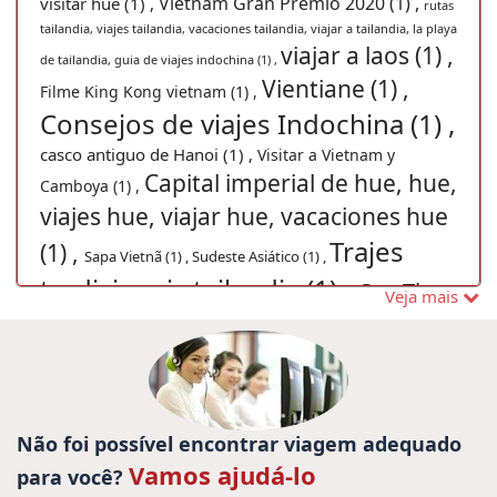
Vietnam Gran Premio 2020 (1) ,
visitar hue (1) ,
rutas
tailandia, viajes tailandia, vacaciones tailandia, viajar a tailandia, la playa
viajar a laos (1) ,
de tailandia, guia de viajes indochina (1) ,
Vientiane (1) ,
Filme King Kong vietnam (1) ,
Consejos de viajes Indochina (1) ,
casco antiguo de Hanoi (1) ,
Visitar a Vietnam y
Capital imperial de hue, hue,
Camboya (1) ,
viajes hue, viajar hue, vacaciones hue
Trajes
(1) ,
Sapa Vietnã (1) ,
Sudeste Asiático (1) ,
tradicionais tailandia (1) ,
Can Tho
Veja mais
Férias em Tailândia
(1) ,
vietnam festival (1) ,
(3) ,
Turismo no Laos (8) ,
viajes
Turismo no Vietnã (41) ,
birmania (1) ,
cultura de vietnam (1) ,
Recorrido Myanmar
Não foi possível encontrar viagem adequado
14 días en
(1) ,
Phong Nha Ke Bang (1) ,
Vamos ajudá-lo
para você?