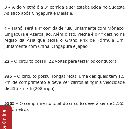
3 –
 A do Vietnã é a 3ª corrida a ser estabelecida no Sudeste 
Asiático após Cingapura e Malásia.
4 –
 Hanói será a 4ª corrida de rua, juntamente com Mônaco, 
Cingapura e Azerbaijão. Além disso, Vietnã é o 4ª destino na 
região da Ásia que sedia o Grand Prix de Fórmula Um, 
juntamente com China, Cingapura e Japão.
22 –
 O circuito possui 22 voltas para testar os condutors.
335 –
 O circuito possui longas retas, uma das quais tem 1,5 
km de comprimento e deve ver carros atingir a velocidade 
de 335 km / h (208 mph).
5565 – 
O comprimento total do circuito deverá ser de 5.565 
quilômetros.
Suporte Online