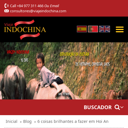
Call
+84 977 311 466
Ou Email
consultores@viajeindochina.com
BUSCADOR
Inicial
Blog
6 coisas brilhantes a fazer em Hoi An