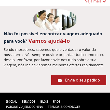
myanmar (1) ,
Veja mais
Ferias no Mianmar (9) ,
cosas que hacer
cultura
Vacaciones Luang Prabang (1) ,
en Laos (1) ,
de indochina (1) ,
Viagens a Tailandia (9) ,
Vietnam Alimentos (1) ,
Cueva En (1) ,
Viajes baratos Camboya (1) ,
viagem
Não foi possível encontrar viagem adequado
10 dicas se você está
vietna (7) ,
Vamos ajudá-lo
para você?
pensando em ir para a Tailândia (1) ,
Sendo moradores, sabemos que o verdadeiro valor da
vietnam customized holidays (1) ,
Viajes privado a
nossa terra. Nós sempre ouvir e organizar tudo como o seu
Consejos viaje a Tailandia (1) ,
Myanmar (1) ,
desejo. Por favor, por favor envie-nos tudo sobre a sua
Festival de birmania (1) ,
viajes sapa (1) ,
Mianmar (1) ,
viagem, nós lhe enviaremos melhores ofertas rapidamente.
Vietnam y Tailandias 14 dias (1) ,
guia de
viagem ao vietname ,
viajes tailandia (1) ,
Envie o seu pedido
Viagem Vietnam , Viagens
Vietname , Viagens ao Vietna ,
Guia de Vietnam , Sapa Vietnam ,
INICIAL
SERVIÇOS
BLOG
FAQS
PORQUÊ VIAJEINDOCHINA
TERMOS & CONDIÇÕES