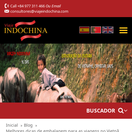
Call
+84 977 311 466
Ou Email
consultores@viajeindochina.com
BUSCADOR
Inicial
Blog
Melhores dicas de embalagem para as viagens no Vietnã.