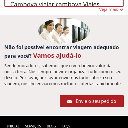
Camboya,viajar camboya,Viajes
Veja mais
Viaje a Laos (1) ,
Camboya (1) ,
Viajar
Vacación en Vietnam (1) ,
Siem Reap (1) ,
para o Vietnã Grande Prêmio 2020 (2) ,
Visitar Danang, Vietnã (1) ,
viagem no Hoian (1) ,
Viagem ao Vietnã
Não foi possível encontrar viagem adequado
turismo en camboya (1) ,
(23) ,
Férias Camboja, Férias no
Vamos ajudá-lo
para você?
Camboja, Viaja ao Camboja,
Sendo moradores, sabemos que o verdadeiro valor da
nossa terra. Nós sempre ouvir e organizar tudo como o seu
Visitar o Camboja, Viagem em
desejo. Por favor, por favor envie-nos tudo sobre a sua
família Camboja, Excurcoes
viagem, nós lhe enviaremos melhores ofertas rapidamente.
Camboja, Turismo no Camboja,
Envie o seu pedido
Viagem barata ao Camboja,
Pacotes de viagens Camboja,
Pacote de viagem ao Camboja,
INICIAL
SERVIÇOS
BLOG
FAQS