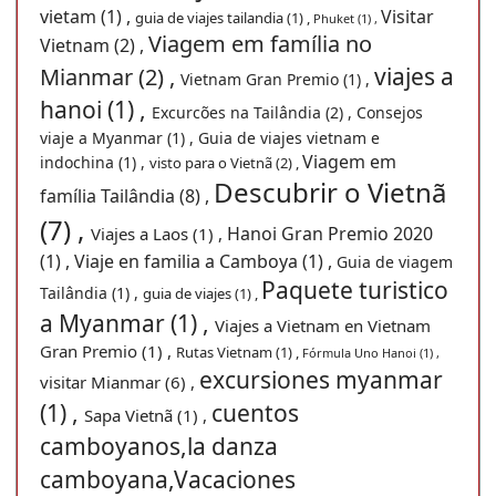
vietam (1) ,
Visitar
guia de viajes tailandia (1) ,
Phuket (1) ,
Viagem em família no
Vietnam (2) ,
viajes a
Mianmar (2) ,
Vietnam Gran Premio (1) ,
hanoi (1) ,
Excurcões na Tailândia (2) ,
Consejos
viaje a Myanmar (1) ,
Guia de viajes vietnam e
Viagem em
indochina (1) ,
visto para o Vietnã (2) ,
Descubrir o Vietnã
família Tailândia (8) ,
(7) ,
Hanoi Gran Premio 2020
Viajes a Laos (1) ,
(1) ,
Viaje en familia a Camboya (1) ,
Guia de viagem
Paquete turistico
Tailândia (1) ,
guia de viajes (1) ,
a Myanmar (1) ,
Viajes a Vietnam en Vietnam
Gran Premio (1) ,
Rutas Vietnam (1) ,
Fórmula Uno Hanoi (1) ,
excursiones myanmar
visitar Mianmar (6) ,
(1) ,
cuentos
Sapa Vietnã (1) ,
camboyanos,la danza
camboyana,Vacaciones