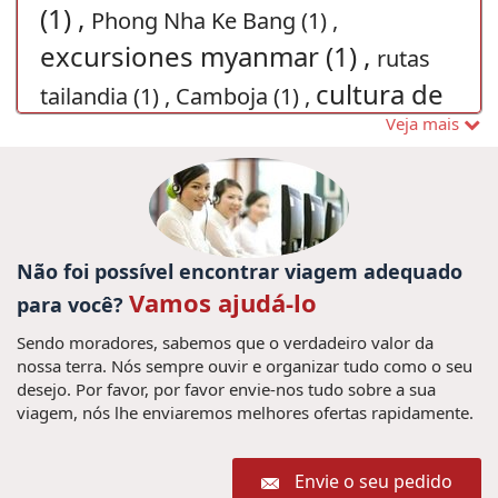
(1) ,
Phong Nha Ke Bang (1) ,
excursiones myanmar (1) ,
rutas
cultura de
tailandia (1) ,
Camboja (1) ,
Veja mais
indochina (1) ,
Festival de
Vistar Laos (1) ,
Viaje a Vietnam Viajes a
birmania (1) ,
Vietnam Fórmula Uno (1) ,
Viajes
en familia a Tailandia (1) ,
capital de vietnam
Não foi possível encontrar viagem adequado
Viajes a
vacaciones myanmar (1) ,
(1) ,
Vamos ajudá-lo
para você?
Bagan (1) ,
guia de viajes Vietnam (1) ,
férias na
Sendo moradores, sabemos que o verdadeiro valor da
Trip in Vietnam (1) ,
Viajes en familia
Tailândia (7) ,
nossa terra. Nós sempre ouvir e organizar tudo como o seu
visa para
Camboya (1) ,
Grande Prémio do Vietnã (2) ,
desejo. Por favor, por favor envie-nos tudo sobre a sua
Vietnam (1) ,
visitar
viagem, nós lhe enviaremos melhores ofertas rapidamente.
Excusiones Camboya (1) ,
Pacote de
hue (1) ,
visitar vietname (4) ,
viagem para Vietnã (6) ,
Envie o seu pedido
Qué ver en