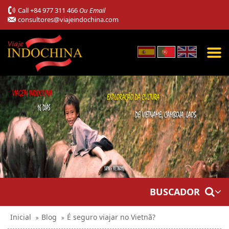
Call
+84 977 311 466
Ou Email
consultores@viajeindochina.com
BUSCADOR
Inicial
Blog
É seguro viajar no Vietnã?