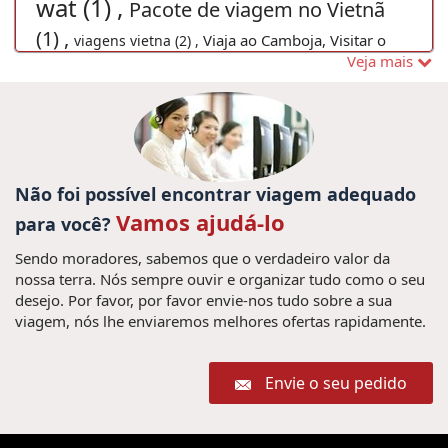
wat (1) ,
Pacote de viagem no Vietnã
(1) ,
Viaja ao Camboja, Visitar o
viagens vietna (2) ,
Veja mais
Camboja, Viagem em família Camboja, Excurcoes
viajes camboya, cultura
Camboja, (1) ,
camboya, vacaciones camboya,
viajar a camboya, guia de
camboya (1) ,
Não foi possível encontrar viagem adequado
Crucero Bahia de Halong (1) ,
Vamos ajudá-lo
Viajar para o Vietnã Grande Prêmio 2020 (2) ,
para você?
Ferias no Mianmar (9) ,
Viaje a Medida a Vietnam (1) ,
Sendo moradores, sabemos que o verdadeiro valor da
Mercados Hanoi (1) ,
nossa terra. Nós sempre ouvir e organizar tudo como o seu
Pacotes de viagens vietnã
desejo. Por favor, por favor envie-nos tudo sobre a sua
Vacaciones Vietnam Fórmula
Excusiones Tailandia (1) ,
(35) ,
viagem, nós lhe enviaremos melhores ofertas rapidamente.
Pacotes de
Uno 2020 (1) ,
Sai Gon (1) ,
viagens Camboja (3) ,
Excursões em
Envie o seu pedido
Vietnam Gran Premio (1)
Myanmar (9) ,
,
Consejos viaje a Tailandia Guia de Viaje Tailandia (1) ,