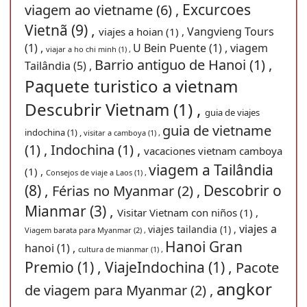
Excurcoes
viagem ao vietname (6) ,
Vietnã (9) ,
Vangvieng Tours
viajes a hoian (1) ,
(1) ,
U Bein Puente (1) ,
viagem
viajar a ho chi minh (1) ,
Barrio antiguo de Hanoi (1) ,
Tailândia (5) ,
Paquete turistico a vietnam
Descubrir Vietnam (1) ,
guia de viajes
guia de vietname
indochina (1) ,
visitar a camboya (1) ,
(1) ,
Indochina (1) ,
vacaciones vietnam camboya
viagem a Tailândia
(1) ,
Consejos de viaje a Laos (1) ,
(8) ,
Descobrir o
Férias no Myanmar (2) ,
Mianmar (3) ,
Visitar Vietnam con niños (1) ,
viajes a
viajes tailandia (1) ,
Viagem barata para Myanmar (2) ,
Hanoi Gran
hanoi (1) ,
cultura de mianmar (1) ,
Premio (1) ,
ViajeIndochina (1) ,
Pacote
angkor
de viagem para Myanmar (2) ,