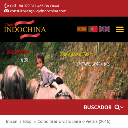
Call
+84 977 311 466
Ou Email
consultores@viajeindochina.com
BUSCADOR
Inicial
Blog
Como tirar o visto para o Vietnã (2016)