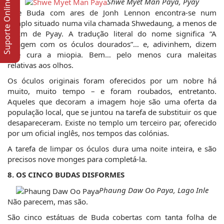
Shwe Myet Man Paya, Pyay
Suporte Online
Este Buda com ares de Jonh Lennon encontra-se num 
templo situado numa vila chamada Shwedaung, a menos de 
20km de Pyay. A tradução literal do nome significa “A 
imagem com os óculos dourados”… e, adivinhem, dizem 
que cura a miopia. Bem… pelo menos cura maleitas 
relativas aos olhos.
Os óculos originais foram oferecidos por um nobre há 
muito, muito tempo – e foram roubados, entretanto. 
Aqueles que decoram a imagem hoje são uma oferta da 
população local, que se juntou na tarefa de substituir os que 
desapareceram. Existe no templo um terceiro par, oferecido 
por um oficial inglês, nos tempos das colónias.
A tarefa de limpar os óculos dura uma noite inteira, e são 
precisos nove monges para completá-la.
8. OS CINCO BUDAS DISFORMES
Phaung Daw Oo Paya, Lago Inle
Não parecem, mas são.
São cinco estátuas de Buda cobertas com tanta folha de 