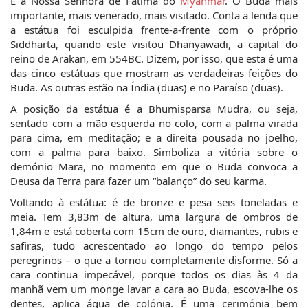
É a Nossa Senhora de Fátima do 
Myanmar
. O Buda mais 
importante, mais venerado, mais visitado. Conta a lenda que 
a estátua foi esculpida frente-a-frente com o próprio 
Siddharta, quando este visitou Dhanyawadi, a capital do 
reino de Arakan, em 554BC. Dizem, por isso, que esta é uma 
das cinco estátuas que mostram as verdadeiras feições do 
Buda. As outras estão na Índia (duas) e no Paraíso (duas).
A posição da estátua é a Bhumisparsa Mudra, ou seja, 
sentado com a mão esquerda no colo, com a palma virada 
para cima, em meditação; e a direita pousada no joelho, 
com a palma para baixo. Simboliza a vitória sobre o 
demónio Mara, no momento em que o Buda convoca a 
Deusa da Terra para fazer um “balanço” do seu karma.
Voltando à estátua: é de bronze e pesa seis toneladas e 
meia. Tem 3,83m de altura, uma largura de ombros de 
1,84m e está coberta com 15cm de ouro, diamantes, rubis e 
safiras, tudo acrescentado ao longo do tempo pelos 
peregrinos – o que a tornou completamente disforme. Só a 
cara continua impecável, porque todos os dias às 4 da 
manhã vem um monge lavar a cara ao Buda, escova-lhe os 
dentes, aplica água de colónia. É uma cerimónia bem 