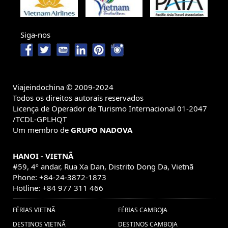
Viagens
vacaciones bangkok (1) ,
cultura de hanoi (1) ,
à Tailândia, Viagem à Tailândia,
Siga-nos
Férias na Tâilandia, Férias na
Tailândia, Viaja à Tailândia, Visitar
à Tailândia, Viagem em família
Viajeindochina © 2009-2024
Tailândia, Excurcoes Tailândia,
Todos os direitos autorais reservados
Licença de Operador de Turismo Internacional 01-2047
Turismo na Tailândia, Viagem
/TCDL-GPLHQT
Um membro de
barata à Tailândia, Pacotes de
GRUPO NADOVA
viag (1) ,
ferias tailandia (7) ,
Consejos de
HANOI - VIETNÃ
angkor wat (1) ,
Mercados
viajes Indochina (1) ,
#59, 4º andar, Rua Xa Dan, Distrito Dong Da, Vietnã
Hanoi (1) ,
Excurcões na Tailândia (2) ,
Vacaciones
Phone: +84-24-3872-1873
festa vietnã (1) ,
Hotline: +84 977 311 466
Qué
Tailandia y Vietnam (1) ,
comer en Camboya (1) ,
Viagem em família
FÉRIAS VIETNÃ
FÉRIAS CAMBOJA
Descobrir Camboja (6) ,
Myanmar (9) ,
DESTINOS VIETNÃ
DESTINOS CAMBOJA