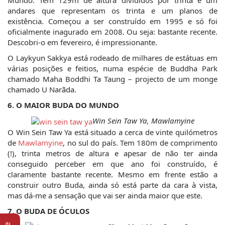
Mundo. Tem 129m de altura divididos por trinta e um 
andares que representam os trinta e um planos de 
existência. Começou a ser construído em 1995 e só foi 
oficialmente inagurado em 2008. Ou seja: bastante recente. 
Descobri-o em fevereiro, é impressionante.
O Laykyun Sakkya está rodeado de milhares de estátuas em 
várias posições e feitios, numa espécie de Buddha Park 
chamado Maha Boddhi Ta Taung – projecto de um monge 
chamado U Narãda.
6. O MAIOR BUDA DO MUNDO
Win Sein Taw Ya, Mawlamyine
O Win Sein Taw Ya está situado a cerca de vinte quilómetros 
de 
Mawlamyine
, no sul do país. Tem 180m de comprimento 
(!), trinta metros de altura e apesar de não ter ainda 
conseguido perceber em que ano foi construído, é 
claramente bastante recente. Mesmo em frente estão a 
construir outro Buda, ainda só está parte da cara à vista, 
mas dá-me a sensação que vai ser ainda maior que este.
7. O BUDA DE ÓCULOS