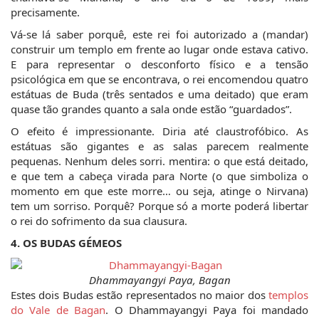
precisamente.
Vá-se lá saber porquê, este rei foi autorizado a (mandar) 
construir um templo em frente ao lugar onde estava cativo. 
E para representar o desconforto físico e a tensão 
psicológica em que se encontrava, o rei encomendou quatro 
estátuas de Buda (três sentados e uma deitado) que eram 
quase tão grandes quanto a sala onde estão “guardados”.
O efeito é impressionante. Diria até claustrofóbico. As 
estátuas são gigantes e as salas parecem realmente 
pequenas. Nenhum deles sorri. mentira: o que está deitado, 
e que tem a cabeça virada para Norte (o que simboliza o 
momento em que este morre… ou seja, atinge o Nirvana) 
tem um sorriso. Porquê? Porque só a morte poderá libertar 
o rei do sofrimento da sua clausura.
4. OS BUDAS GÉMEOS
Dhammayangyi Paya, Bagan
Estes dois Budas estão representados no maior dos 
templos 
do Vale de Bagan
. O Dhammayangyi Paya foi mandado 