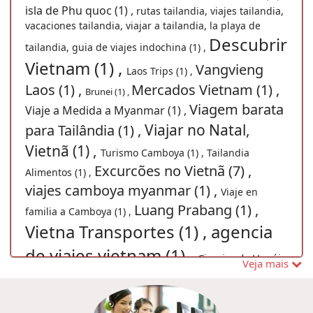
isla de Phu quoc (1) ,
rutas tailandia, viajes tailandia,
vacaciones tailandia, viajar a tailandia, la playa de
Descubrir
tailandia, guia de viajes indochina (1) ,
Vietnam (1) ,
Vangvieng
Laos Trips (1) ,
Laos (1) ,
Mercados Vietnam (1) ,
Brunei (1) ,
Viagem barata
Viaje a Medida a Myanmar (1) ,
Viajar no Natal,
para Tailândia (1) ,
Vietnã (1) ,
Turismo Camboya (1) ,
Tailandia
Excurcões no Vietnã (7) ,
Alimentos (1) ,
viajes camboya myanmar (1) ,
Viaje en
Luang Prabang (1) ,
familia a Camboya (1) ,
Vietna Transportes (1) ,
agencia
de viajes vietnam (1) ,
Cimeira de Hanói
Veja mais
2019 (1) ,
Excursões em
Vacaciones en Camboya (1) ,
Viajes baratos Laos (1) ,
Mianmar (2) ,