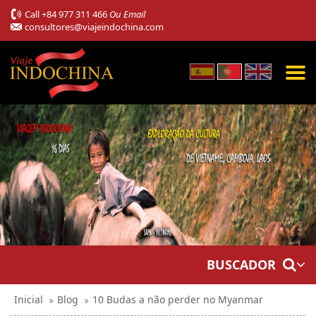
Call
+84 977 311 466
Ou Email
consultores@viajeindochina.com
BUSCADOR
Inicial
Blog
10 Budas a não perder no Myanmar