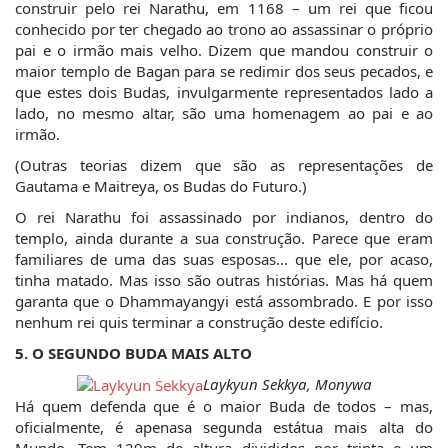
construir pelo rei Narathu, em 1168 – um rei que ficou 
conhecido por ter chegado ao trono ao assassinar o próprio 
pai e o irmão mais velho. Dizem que mandou construir o 
maior templo de Bagan para se redimir dos seus pecados, e 
que estes dois Budas, invulgarmente representados lado a 
lado, no mesmo altar, são uma homenagem ao pai e ao 
irmão.
(Outras teorias dizem que são as representações de 
Gautama e Maitreya, os Budas do Futuro.)
O rei Narathu foi assassinado por indianos, dentro do 
templo, ainda durante a sua construção. Parece que eram 
familiares de uma das suas esposas… que ele, por acaso, 
tinha matado. Mas isso são outras histórias. Mas há quem 
garanta que o Dhammayangyi está assombrado. E por isso 
nenhum rei quis terminar a construção deste edifício.
5. O SEGUNDO BUDA MAIS ALTO
Laykyun Sekkya, Monywa
Há quem defenda que é o maior Buda de todos – mas, 
oficialmente, é apenasa segunda estátua mais alta do 