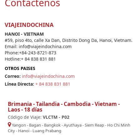
Contactenos
VIAJEINDOCHINA
HANOI - VIETNAM
#59, piso 4to, calle Xa Dan, Distrito Dong Da, Hanoi, Vietnam.
Email: info@viajeindochina.com
Phone:+84-243-8721-873
Hotline:+ 84 838 831 881
OTROS PAISES
Correo:
info@viajeindochina.com
Línea Directa:
+ 84 838 831 881
Brimania - Tailandia - Cambodia - Vietnam -
Laos - 18 días
Código de Viaje:
VLCTM - P02
Yangon
-
Bagan
-
Bangkok
-
Ayuthaya
-
Siem Reap
-
Ho Chi Minh
City
-
Hanoi
-
Luang Prabang