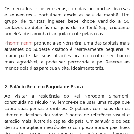
Os mercados - ricos em sedas, comidas, pechinchas diversas 
e souvenires - borbulham desde as seis da manhã. Um 
grupo de turistas ingleses bebe chope vendido a 50 
centavos de dólar às margens do rio Tonlé Sap, enquanto 
um elefante caminha tranquilamente pelas ruas.
Phonm Penh
 (pronuncia-se Nón Pén), uma das capitais mais 
atraentes do Sudeste Asiático é relativamente pequena. A 
maior parte das suas atrações fica no centro, seu bairro 
mais agradável, e pode ser percorrida a pé. Reserve ao 
menos dois dias para sua visita, idealmente três.
2. Palácio Real e o Pagoda de Prata
Ao visitar a residência do Rei Norodom Sihamoni, 
construída no século 19, lembre-se de usar uma roupa que 
cubra suas pernas e ombros. O palácio, com seus domos 
khmer e detalhes dourados é ponto de referência visual e 
atração mais ilustre da capital do país. Um santuário de paz 
dentro da agitada metrópole, o complexo abriga pavilhões 
de arte, jardins exuberantes e inúmeros templos 