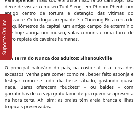
Para aprender mais sobre a triste história do Camboja, não 
deixe de visitar o museu Tuol Sleng, em Phnom Phenh, um 
antigo centro de tortura e detenção das vítimas do 
massacre. Outro lugar arrepiante é o Choeung Ek, a cerca de 
Suporte Online
15 quilômetros da capital, um antigo campo de extermínio 
que hoje abriga um museu, valas comuns e uma torre de 
vidro repleta de caveiras humanas.
5. A Terra do Nunca dos adultos: Sihanoukville
O principal balneário do país, na costa sul, é a terra dos 
excessos. Venha para comer como rei, beber feito esponja e 
festejar como se todo dia fosse sábado, gastando quase 
nada. Bares oferecem “buckets” – ou baldes – com 
garrafinhas de cerveja gratuitamente pra quem se apresenta 
na hora certa. Ah, sim: as praias têm areia branca e ilhas 
tropicais preservadas.