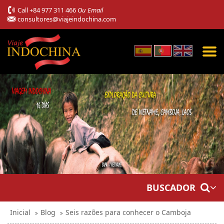
Call
+84 977 311 466
Ou Email
consultores@viajeindochina.com
BUSCADOR
Inicial
Blog
Seis razões para conhecer o Camboja