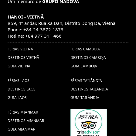
Um membro de
GRUPO NADOVA
Laos, Visitar o Laos, Viagem em família
Laos, Excurcoes Laos, Turismo no Laos,
HANOI - VIETNÃ
Viagem barata ao Laos, Pacotes de
#59, 4º andar, Rua Xa Dan, Distrito Dong Da, Vietnã
viagens Laos, Pacote de viagem ao Laos,
Phone: +84-24-3872-1873
Descubrir o Laos, (1) ,
Descobrir o
Hotline: +84 977 311 466
Myanmar (11) ,
Cruzeiros em
Visitar o Vietnã (9) ,
FÉRIAS VIETNÃ
FÉRIAS CAMBOJA
Visa Vietnamita (1) ,
Halong Bay (1) ,
DESTINOS VIETNÃ
DESTINOS CAMBOJA
visitar no Vietname (1) ,
Turismo en
GUIA VIETNÃ
GUIA CAMBOJA
Tailandia (1) ,
Excursões em Tailândia (8) ,
Visitar vietna (32) ,
FÉRIAS LAOS
FÉRIAS TAILÂNDIA
Viajes privado a Laos (1) ,
recorrido por
guia de laos (1) ,
vacaciones sapa
Myanmar (1) ,
DESTINOS LAOS
DESTINOS TAILÂNDIA
Viagem ao Mianmar (7) ,
GUIA LAOS
GUIA TAILÂNDIA
(1) ,
Consejos de viaje a Laos (1) ,
FÉRIAS MIANMAR
viajes bangkok (1) ,
Recorrido en
DESTINOS MIANMAR
Vacaciones en
Vietnam (1) ,
Vietnam comida (1) ,
GUIA MIANMAR