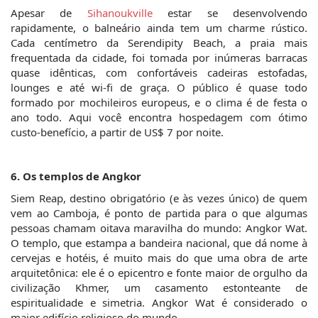
Apesar de 
Sihanoukville
 estar se desenvolvendo 
rapidamente, o balneário ainda tem um charme rústico. 
Cada centímetro da Serendipity Beach, a praia mais 
frequentada da cidade, foi tomada por inúmeras barracas 
quase idênticas, com confortáveis cadeiras estofadas, 
lounges e até wi-fi de graça. O público é quase todo 
formado por mochileiros europeus, e o clima é de festa o 
ano todo. Aqui você encontra hospedagem com ótimo 
custo-benefício, a partir de US$ 7 por noite.
6. Os templos de Angkor
Siem Reap, destino obrigatório (e às vezes único) de quem 
vem ao Camboja, é ponto de partida para o que algumas 
pessoas chamam oitava maravilha do mundo: Angkor Wat. 
O templo, que estampa a bandeira nacional, que dá nome à 
cervejas e hotéis, é muito mais do que uma obra de arte 
arquitetônica: ele é o epicentro e fonte maior de orgulho da 
civilização Khmer, um casamento estonteante de 
espiritualidade e simetria. Angkor Wat é considerado o 
maior edifício religioso do mundo.