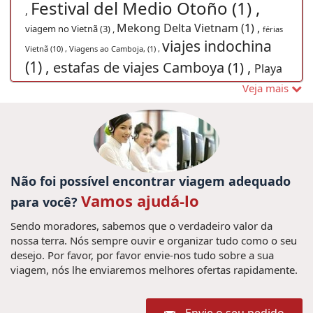
Festival del Medio Otoño (1) ,
,
Mekong Delta Vietnam (1) ,
viagem no Vietnã (3) ,
férias
viajes indochina
Vietnã (10) ,
Viagens ao Camboja, (1) ,
(1) ,
estafas de viajes Camboya (1) ,
Playa
de Vietnam (1) ,
Visitar a Vietnam y Camboya (1) ,
Veja mais
Viajar para Tailândia (12) ,
Hanoi Otoño (1) ,
Excursões em
viagem vietna (7) ,
Camboja (5) ,
Viajes a Vietnam
Kim Jong Un (1) ,
Fórmula Uno 2020 (1) ,
ciudad de Ho Chi Minh, Mekong
Não foi possível encontrar viagem adequado
delta, Sur de Vietnam, tuneles de Cu chi, Vacaciones
Vietnam, viajar vietnam, Viajes Vietnam, (1) ,
Vamos ajudá-lo
guia de
para você?
viaje en Vietnam, Ninh Binh, Tam Coc Bich Dong, Trang
Sendo moradores, sabemos que o verdadeiro valor da
An, Viajes Vietnam, viajes vietnam y camboya, vietnam
nossa terra. Nós sempre ouvir e organizar tudo como o seu
vacaciones, Vietnam. Viaje, (1) ,
las playas vietnam (1) ,
desejo. Por favor, por favor envie-nos tudo sobre a sua
Viajes en familia Laos (1) ,
Baia Ha Long (1) ,
viagem, nós lhe enviaremos melhores ofertas rapidamente.
Visitar Vietnam (1) ,
Mekong Delta (1) ,
guia de
Cascadas de Kuang Si
viaje de vietnam (1) ,