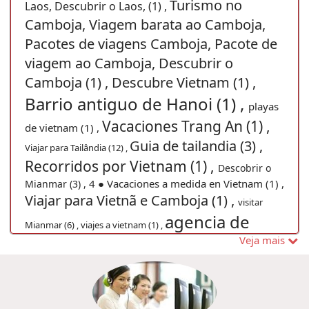
Turismo no
Laos, Descubrir o Laos, (1) ,
Camboja, Viagem barata ao Camboja,
Pacotes de viagens Camboja, Pacote de
viagem ao Camboja, Descubrir o
Camboja (1) ,
Descubre Vietnam (1) ,
Barrio antiguo de Hanoi (1) ,
playas
Vacaciones Trang An (1) ,
de vietnam (1) ,
Guia de tailandia (3) ,
Viajar para Tailândia (12) ,
Recorridos por Vietnam (1) ,
Descobrir o
4 ● Vacaciones a medida en Vietnam (1) ,
Mianmar (3) ,
Viajar para Vietnã e Camboja (1) ,
visitar
agencia de
Mianmar (6) ,
viajes a vietnam (1) ,
Veja mais
vietnam (1) ,
Festival del Medio Otoño
(1) ,
Pacote de viagem
Viajar en el Sudeste asiático (1) ,
para Camboja (2) ,
visitar vietname (4) ,
Descubrir Hanoi Vietnam (1) ,
vietnam