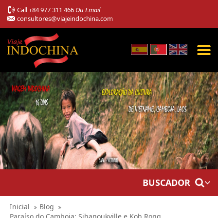
Call
+84 977 311 466
Ou Email
consultores@viajeindochina.com
BUSCADOR
Inicial
Blog
Paraíso do Camboja: Sihanoukville e Koh Rong