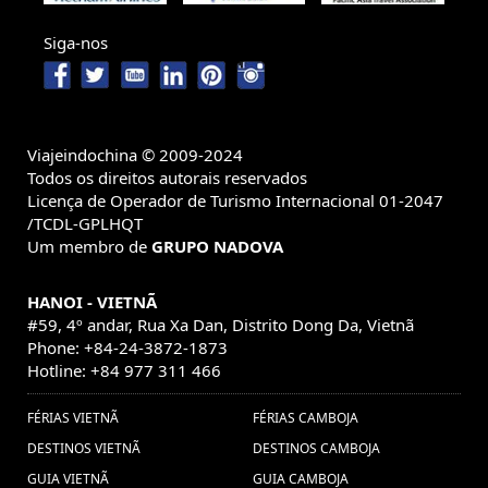
barata ao Camboja, Pacotes de viagens Camboja,
Pacote de viagem ao Camboja, Descubrir o Camboja (1)
Siga-nos
isla de Phu quoc (1) ,
,
Grande Prêmio do VIetnã em
Hanói (2) ,
Descobrir o Laos (8) ,
noticias de viajes de vietnam
Vendedores
consejos de viaje a Ho Chi Minh (1) ,
(1) ,
Paquete
Ambulantes en Vietnam (1) ,
Viajeindochina © 2009-2024
turistico a Myanmar (1) ,
Paquetes de
Todos os direitos autorais reservados
Licença de Operador de Turismo Internacional 01-2047
agencia de viajes
viajes Camboya (1) ,
/TCDL-GPLHQT
vietnam (1) ,
Viaje a Laos (1) ,
Um membro de
GRUPO NADOVA
Excursões em Camboja (5) ,
HANOI - VIETNÃ
Excursiones Tailandia (1) ,
viajes viatnam (1) ,
#59, 4º andar, Rua Xa Dan, Distrito Dong Da, Vietnã
Phu quoc
Phone: +84-24-3872-1873
ferias laos (3) ,
Excursiones Vietnam (1) ,
Hotline: +84 977 311 466
isla (1) ,
Trajes
Viajar vietna (2) ,
FÉRIAS VIETNÃ
FÉRIAS CAMBOJA
tradicionais Indochina (1) ,
consejos de
DESTINOS VIETNÃ
DESTINOS CAMBOJA
Vacaciones
viaje a Tailandia (1) ,
Visitar Sapa (1) ,
GUIA VIETNÃ
GUIA CAMBOJA