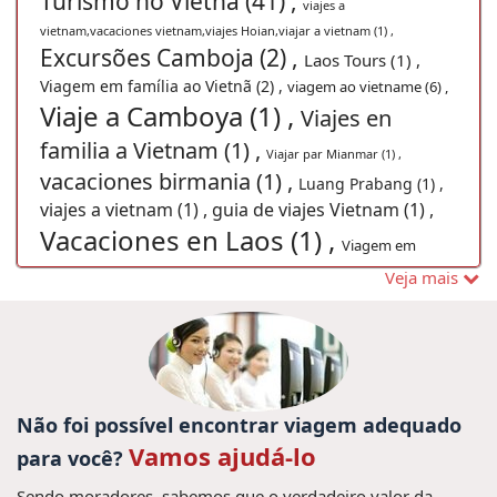
Turismo no Vietnã (41) ,
viajes a
vietnam,vacaciones vietnam,viajes Hoian,viajar a vietnam (1) ,
Excursões Camboja (2) ,
Laos Tours (1) ,
Viagem em família ao Vietnã (2) ,
viagem ao vietname (6) ,
Viaje a Camboya (1) ,
Viajes en
familia a Vietnam (1) ,
Viajar par Mianmar (1) ,
vacaciones birmania (1) ,
Luang Prabang (1) ,
viajes a vietnam (1) ,
guia de viajes Vietnam (1) ,
Vacaciones en Laos (1) ,
Viagem em
viagem Mianmar (1) ,
Veja mais
família Laos (8) ,
Descubrir Tailandia (1) ,
viagens ao
vietname (5) ,
Viaje a Vietnam Viajes a Vietnam
Vacaciones en Tailandia (1) ,
Fórmula Uno (1) ,
viagem Tailândia, viajar Tailândia, férias Tailândia, visitar Tailândia, guia
Não foi possível encontrar viagem adequado
Trajes tradicionais vietname (1) ,
Tailândia (2) ,
Vamos ajudá-lo
para você?
Pacote de viagem para Tailândia (2) ,
Excurcões no Vietnã (7) ,
Viajar ao Vietnã
Sendo moradores, sabemos que o verdadeiro valor da