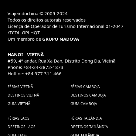
(1) ,
Sai Gon (1) ,
viaje a Halong Bay (1) ,
Férias Mianmar
vietnam festival (1) ,
Viajeindochina © 2009-2024
(2) ,
Todos os direitos autorais reservados
Pacote de viagem ao
Férias em Tailândia (3) ,
Licença de Operador de Turismo Internacional 01-2047
Vietnã (9) ,
viajes sapa (1) ,
estafas
Viajes a Laos (1) ,
/TCDL-GPLHQT
viagens ao camboja
de viajes Camboya (1) ,
Um membro de
GRUPO NADOVA
(1) ,
Vscaciones Vietnam Camboya Laos
visitar
HANOI - VIETNÃ
(1) ,
cosas que hacer en vietnam (1) ,
#59, 4º andar, Rua Xa Dan, Distrito Dong Da, Vietnã
hue (1) ,
Viaje vietnam (1) ,
Phone: +84-24-3872-1873
viagem
Hotline: +84 977 311 466
Descobrir Camboja (6) ,
Tailândia (5) ,
Bagan (1) ,
Consejos de viaje a Vietnam y
Visados de Vietnam 2018 (1) ,
FÉRIAS VIETNÃ
FÉRIAS CAMBOJA
Turismo Camboya (1) ,
Camboya (1) ,
guia
DESTINOS VIETNÃ
DESTINOS CAMBOJA
Skull island film (1) ,
de laos (1) ,
Viagens para Laos (7) ,
GUIA VIETNÃ
GUIA CAMBOJA
viajes tailandia (1) ,
Viagens à Tailândia, Viagem à
Tailândia, Férias na Tâilandia, Férias na Tailândia, Viaja
FÉRIAS LAOS
FÉRIAS TAILÂNDIA
à Tailândia, Visitar à Tailândia, Viagem em família
Tailândia, Excurcoes Tailândia, Turismo na Tailândia,
DESTINOS LAOS
DESTINOS TAILÂNDIA
Viagem barata à Tailândia, Pacotes de viag (1) ,
Bahia de
GUIA LAOS
GUIA TAILÂNDIA