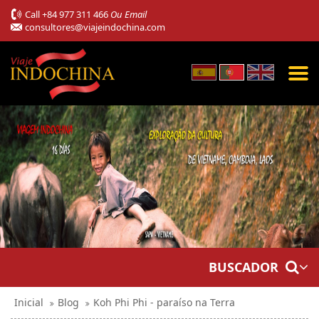
Call
+84 977 311 466
Ou Email
consultores@viajeindochina.com
BUSCADOR
Inicial
Blog
Koh Phi Phi - paraíso na Terra