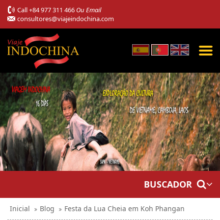
Call
+84 977 311 466
Ou Email
consultores@viajeindochina.com
BUSCADOR
Inicial
Blog
Festa da Lua Cheia em Koh Phangan