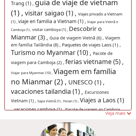
guia de viaje de vietnam
Trang (1) ,
(1) ,
visitar saigao (1) ,
Viajes privado a Vietnam
viaje en familia a Vietnam (1) ,
(1) ,
Viajar para Vietnã e
Descobrir o
visitar camboya (1) ,
Camboja (1) ,
Mianmar (3) ,
Guia de viagem Vietnã (6) ,
Viagem
Paquetes de viajes Laos (1) ,
em família Tailândia (8) ,
Turismo no Myanmar (10) ,
Pacote de
ferias vietname (5) ,
viagem para Camboja (2) ,
Viagem em família
Viajar para Myanmar (10) ,
no Mianmar (2) ,
UNESCO (1) ,
vacaciones tailandia (1) ,
Excursiones
Viajes a Laos (1)
Vietnam (1) ,
Sapa Vietnã (1) ,
Hoian (1) ,
,
vacaciones camboya (1) ,
Pacote de viagem ao Camboja
Veja mais
Consejos de viajes Vietnam (1) ,
(1) ,
Viagem barata para
Indochina (1) ,
Vistar Vietnam (1) ,
vietnã (3) ,
Guia de Viaje