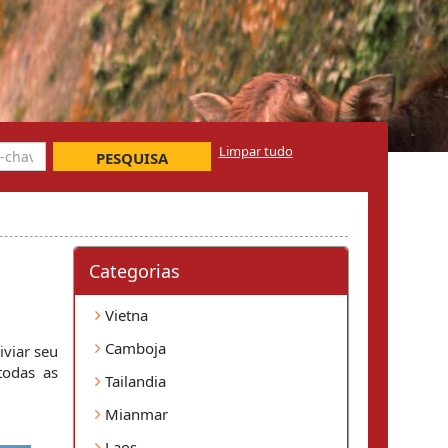
Limpar tudo
PESQUISA
Categorias
Vietna
Camboja
iviar seu 
odas as 
Tailandia
Mianmar
Laos