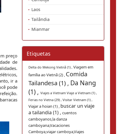
Laos
Tailândia
Mianmar
Etiquetas
m preço 
dade de 
Viagem em
Delta do Mekong Vietnã (1) ,
idades. 
Comida
étricos, 
família ao Vietnã (2) ,
frutas frescas a roupas de marca e vários alimentos. Está aberto o dia todo, mas é mais interessante à noite, portanto, ir a 
Da Nang
Tailandesa (1) ,
ocê pode 
(1) ,
feição. 
Viajes a Vietnam Viaje a Vietnam (1) ,
arracas 
Ferias no Vietna (29) ,
Visitar Vietnam (1) ,
buscar un viaje
Viajar a hoian (1) ,
a tailandia (1) ,
cuentos
camboyanos,la danza
camboyana,Vacaciones
Camboya,viajar camboya,Viajes