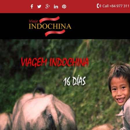
Call
+84 977 311