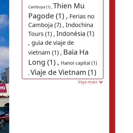
Thien Mu
Camboya (1) ,
Pagode (1) ,
Ferias no
Camboja (7) ,
Indochina
Indonésia (1)
Tours (1) ,
,
guia de viaje de
Baia Ha
vietnam (1) ,
Long (1) ,
Hanoi capital (1)
Viaje de Vietnam (1)
,
,
Guia de
vietnam (1) ,
Veja mais
viagem Mianmar (1)
,
iglesias
guia Laos (1) ,
en Vietnam (1) ,
turismo
Viajes a Hue (1) ,
en camboya (1) ,
Tours privados en Vietnam (1)