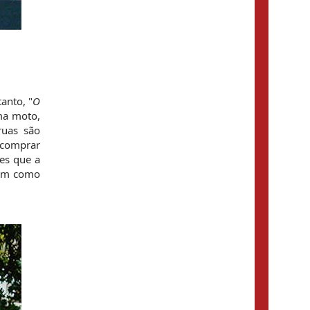
Visitar o Mianmar (2) ,
,
Férias em Vietnã (27) ,
Turismo no
Férias no Vietname (1)
Camboja (7) ,
,
viajar vietnam (1) ,
Viajar para
Siem Reap (1) ,
Camboja (8) ,
Vacaciones
Indochina (1) ,
Vietnam y Birmania (1) ,
anto, "
O 
Guía de
viajar a
ma moto, 
viajes Camboya (1) ,
uas são 
vietnam y camboya (1)
comprar 
,
experiencia de viaje
es que a 
em como 
(1) ,
viajes a sapa (1) ,
férias na
Excusiones Tailandia (1) ,
Tailândia (7) ,
Paquete
Dicas de
turistico a Tailandia (1) ,
viagem do Vietnã (5) ,
Viagem em Família
Mianmar (2) ,