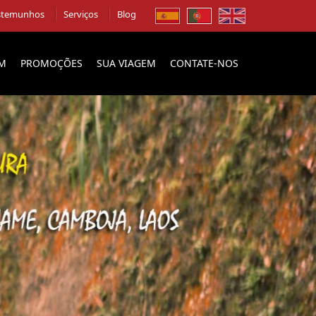
stemunhos
Serviços
Blog
EM
PROMOÇÕES
SUA VIAGEM
CONTATE-NOS