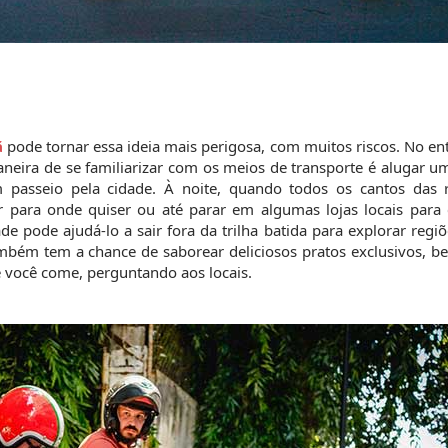
ã
 pode tornar essa ideia mais perigosa, com muitos riscos. No ent
neira de se familiarizar com os meios de transporte é alugar u
 passeio pela cidade. À noite, quando todos os cantos das r
r para onde quiser ou até parar em algumas lojas locais para 
e pode ajudá-lo a sair fora da trilha batida para explorar regiõ
ambém tem a chance de saborear deliciosos pratos exclusivos, b
ue você come, perguntando aos locais.