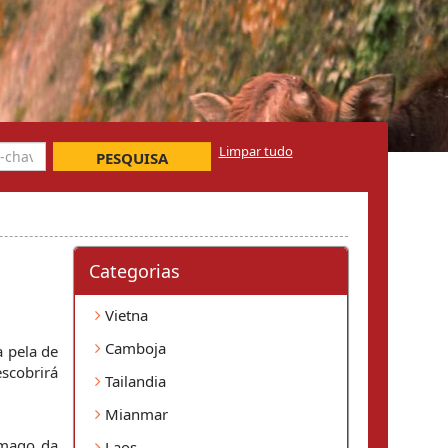
Limpar tudo
PESQUISA
Categorias
Vietna
Camboja
 pela de 
cobrirá 
Tailandia
Mianmar
mago da 
Laos