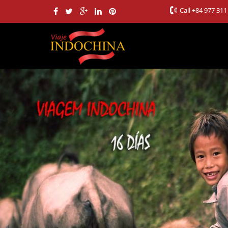
Call
+84 977 311