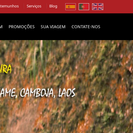
stemunhos
Serviços
Blog
EM
PROMOÇÕES
SUA VIAGEM
CONTATE-NOS