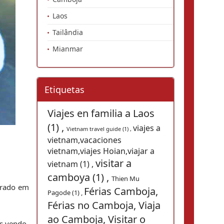
Laos
Tailândia
Mianmar
Etiquetas
Viajes en familia a Laos
(1) ,
viajes a
Vietnam travel guide (1) ,
vietnam,vacaciones
vietnam,viajes Hoian,viajar a
visitar a
vietnam (1) ,
camboya (1) ,
Thien Mu
arado em 
Férias Camboja,
Pagode (1) ,
Férias no Camboja, Viaja
ao Camboja, Visitar o
s vendo-