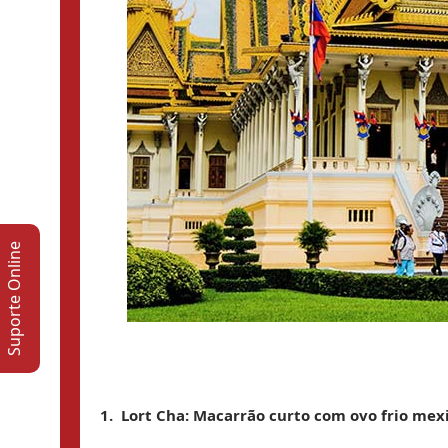
Suporte Online
1.  
Lort Cha
: Macarrão
 curto
 com ovo 
frio 
mex