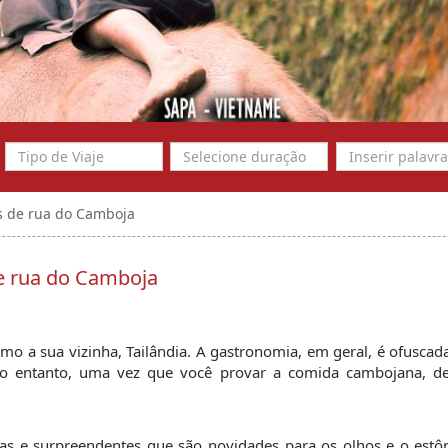
s de rua do Camboja
e rua do Camboja
 a sua vizinha, Tailândia. A gastronomia, em geral, é ofuscada
o entanto, uma vez que você provar a comida cambojana, des
cas e surpreendentes que são novidades para os olhos e o estô