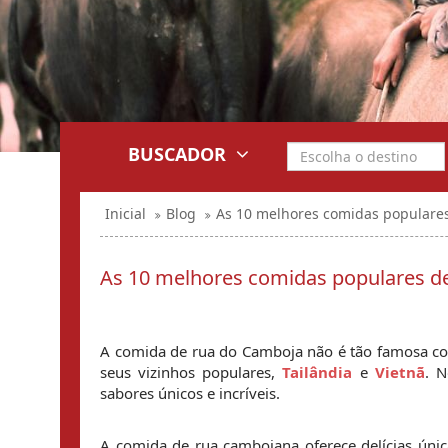
BUSCADOR
Inicial
Blog
As 10 melhores comidas populare
As 10 melhores comidas populares d
A comida de rua do Camboja não é tão famosa como
seus vizinhos populares, 
Tailândia
 e 
Vietnã
. N
sabores únicos e incríveis.
A comida de rua cambojana oferece delícias úni