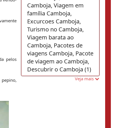
Camboja, Viagem em
família Camboja,
Excurcoes Camboja,
vamente 
Turismo no Camboja,
Viagem barata ao
Camboja, Pacotes de
viagens Camboja, Pacote
a pelos 
de viagem ao Camboja,
Descubrir o Camboja (1)
visitar camboya (1) ,
,
Veja mais
pepino, 
Viajar vietna
Vacaciones a Vietnam (1) ,
(2) ,
Kim Jong Un (1) ,
Excusiones Laos
Paquetes de viajes
(1) ,
Tailandia (1) ,
Viajes en
familia a Vietnam (1) ,
Visitar o Vietnã (9) ,
Mercados