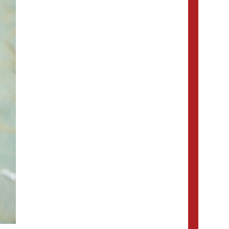
visitar no
Vietnam (1) ,
Vietname (1) ,
Viajes a
visitar Tailândia (16) ,
Bagan (1) ,
Viajes a Myanmar y Vietnam (1) ,
Guia de Viaje
viajes angkor wat (1) ,
capital de
Myanmar (1) ,
vietnam (1) ,
Recorrido
Cocina de
Tailandia (1) ,
viagem
Myanmar (1) ,
vietna (7) ,
Viagem
Vietnam (2) ,
Comida
de Bangkok (1) ,
Hanoi
Otoño (1) ,
Viajes baratos
Viajar a
Laos (1) ,
Birmania (1) ,
consejos de
viaje a myanmar (1) ,
Lago de Inle