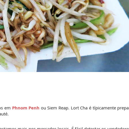
os em 
Phnom Penh
 ou Siem Reap. Lort Cha é típicamente prep
uté.
stamos mais nos mercados locais. É fácil detectar os vendedore