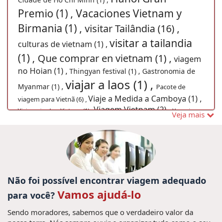
Premio (1) ,
Vacaciones Vietnam y
Birmania (1) ,
visitar Tailândia (16) ,
visitar a tailandia
culturas de vietnam (1) ,
(1) ,
Que comprar en vietnam (1) ,
viagem
no Hoian (1) ,
Thingyan festival (1) ,
Gastronomia de
viajar a laos (1) ,
Myanmar (1) ,
Pacote de
Viaje a Medida a Camboya (1) ,
viagem para Vietnã (6) ,
Viagem Vietnam (2) ,
Viajes privado a Vietnam (1) ,
Vangvieng
Veja mais
capital de vietnam (1) ,
Phu quoc isla (1) ,
Laos (1) ,
Trajes tradicionais
Cruzeiros em Halong Bay (1) ,
tailandia (1) ,
aldea
Descubrir Hanoi Vietnam (1) ,
pesquera vietnamita (1) ,
La playa Mui
Não foi possível encontrar viagem adequado
Viajar para
Ne (1) ,
Viajes a Myanmar y Vietnam (1) ,
Vamos ajudá-lo
para você?
Danang (1) ,
viagem vietna (7) ,
Viagens Vietname (4) ,
Sendo moradores, sabemos que o verdadeiro valor da
cultura de hanoi (1) ,