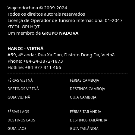
vacaciones sapa (1) ,
Viajeindochina © 2009-2024
estafas viaje
Todos os direitos autorais reservados
myanmar (1) ,
Excursões em Laos (10) ,
Licença de Operador de Turismo Internacional 01-2047
Vacaciones
Vacaciones en Laos (1) ,
/TCDL-GPLHQT
Um membro de
GRUPO NADOVA
Luang Prabang (1) ,
Viagem em família
Viagem barata ao Laos (1) ,
Vietnã (37) ,
HANOI - VIETNÃ
#59, 4º andar, Rua Xa Dan, Distrito Dong Da, Vietnã
Consejos viaje a Myanmar (1) ,
visitar
Phone: +84-24-3872-1873
a myanmar (1) ,
vietnam
Mercados Vietnam (1) ,
Hotline: +84 977 311 466
travel packages (1) ,
visitar vietname (4) ,
FÉRIAS VIETNÃ
FÉRIAS CAMBOJA
hanoi (1) ,
viaje combinado por Vietnam y Tailandia (1) ,
DESTINOS VIETNÃ
DESTINOS CAMBOJA
viagem familiar no Vietnã (1) ,
Viaje vietnam (1) ,
Viagem barata
Vu Lan Festival (1) ,
Férias
GUIA VIETNÃ
GUIA CAMBOJA
para Tailândia (1) ,
Natal no
Myanmar (1) ,
vietnam festival (1) ,
FÉRIAS LAOS
FÉRIAS TAILÂNDIA
Vietnã (1) ,
visitar hue (1) ,
Baia
viaje a Japón (1) ,
DESTINOS LAOS
DESTINOS TAILÂNDIA
Vacaciones
de Halong (3) ,
GUIA LAOS
GUIA TAILÂNDIA
Turismo na Tailândia (10) ,