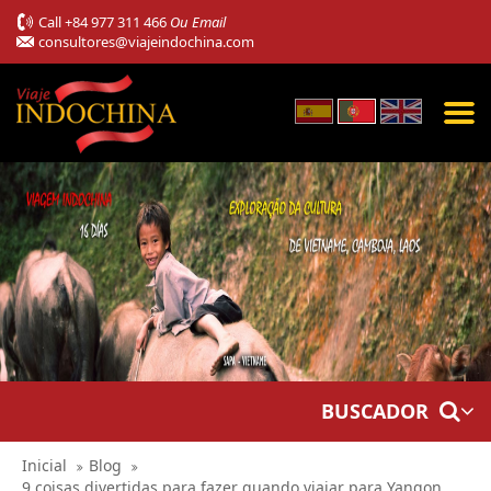
Call
+84 977 311 466
Ou Email
consultores@viajeindochina.com
BUSCADOR
Inicial
Blog
9 coisas divertidas para fazer quando viajar para Yangon,