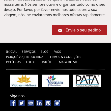
nossa terra. Nós sempre ouvir e organizar tudo como o seu
desejo. Por favor, por favor envie-nos tudo sobre a sua
viagem, nós lhe enviaremos melhores ofertas rapidamente.
Envie o seu pedido
INICIAL
SERVIÇOS
BLOG
FAQS
PORQUÊ VIAJEINDOCHINA
TERMOS & CONDIÇÕES
POLÍTICAS
FOTOS
LINK ÚTIL
MAPA DO SITE
Siga-nos