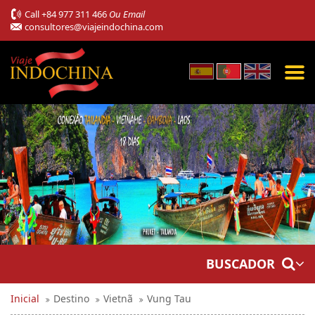
Call
+84 977 311 466
Ou Email
consultores@viajeindochina.com
BUSCADOR
Inicial
Destino
Vietnã
Vung Tau