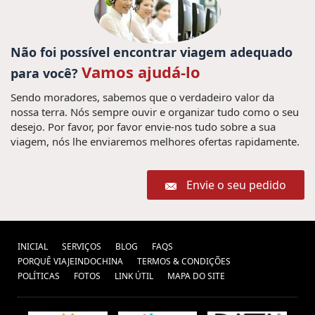
Não foi possível encontrar viagem adequado
Vamos ajudá-lo
para você?
Sendo moradores, sabemos que o verdadeiro valor da
nossa terra. Nós sempre ouvir e organizar tudo como o seu
desejo. Por favor, por favor envie-nos tudo sobre a sua
viagem, nós lhe enviaremos melhores ofertas rapidamente.
Envie o seu pedido
INICIAL
SERVIÇOS
BLOG
FAQS
PORQUÊ VIAJEINDOCHINA
TERMOS & CONDIÇÕES
POLÍTICAS
FOTOS
LINK ÚTIL
MAPA DO SITE