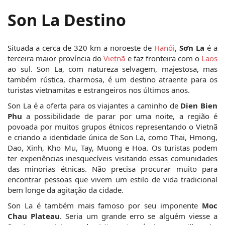
Son La Destino
Situada a cerca de 320 km a noroeste de 
Hanói
, 
Sơn La
 é a 
terceira maior província do 
Vietnã
 e faz fronteira com o 
Laos
ao sul. Son La, com natureza selvagem, majestosa, mas 
também rústica, charmosa, é um destino atraente para os 
turistas vietnamitas e estrangeiros nos últimos anos.
Son La é a oferta para os viajantes a caminho de 
Dien Bien 
Phu
 a possibilidade de parar por uma noite, a região é 
povoada por muitos grupos étnicos representando o Vietnã 
e criando a identidade única de Son La, como Thai, Hmong, 
Dao, Xinh, Kho Mu, Tay, Muong e Hoa. Os turistas podem 
ter experiências inesquecíveis visitando essas comunidades 
das minorias étnicas. Não precisa procurar muito para 
encontrar pessoas que vivem um estilo de vida tradicional 
bem longe da agitação da cidade. 
Son La é também mais famoso por seu imponente 
Moc 
Chau Plateau
. Seria um grande erro se alguém viesse a 