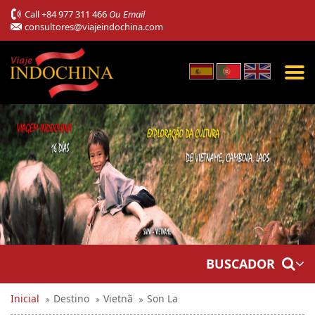
Call
+84 977 311 466
Ou Email
consultores@viajeindochina.com
BUSCADOR
Inicial
Destino
Vietnã
Son La