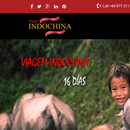
Call
+84 977 311