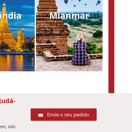
ândia
Mianmar
judá-
Envie o seu pedido
gem, nós