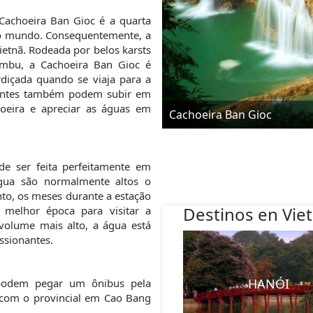
 Cachoeira Ban Gioc é a quarta 
do mundo. Consequentemente, a 
etnã. Rodeada por belos karsts 
mbu, a Cachoeira Ban Gioc é 
içada quando se viaja para a 
antes também podem subir em 
eira e apreciar as águas em 
Cachoeira Ban Gioc
 ser feita perfeitamente em 
gua são normalmente altos o 
nto, os meses durante a estação 
Destinos en Vie
elhor época para visitar a 
olume mais alto, a água está 
ssionantes.
HANÓI
 podem pegar um ônibus pela 
 com o provincial em Cao Bang 