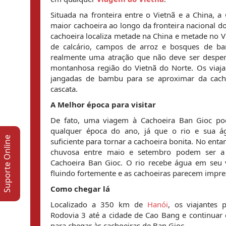
Situada na fronteira entre o Vietnã e a China, a
maior cachoeira ao longo da fronteira nacional 
cachoeira localiza metade na China e metade no Vi
de calcário, campos de arroz e bosques de ba
realmente uma atração que não deve ser desperd
montanhosa região do Vietnã do Norte. Os viaj
jangadas de bambu para se aproximar da cacho
cascata.
A Melhor época para visitar
De fato, uma viagem à Cachoeira Ban Gioc pode
qualquer época do ano, já que o rio e sua á
Suporte Online
suficiente para tornar a cachoeira bonita. No enta
chuvosa entre maio e setembro podem ser a m
Cachoeira Ban Gioc. O rio recebe água em seu v
fluindo fortemente e as cachoeiras parecem impre
Como chegar lá
Localizado a 350 km de 
Hanói
, os viajantes
Rodovia 3 até a cidade de Cao Bang e continuar
para chegar às cachoeiras de Ban Gioc.