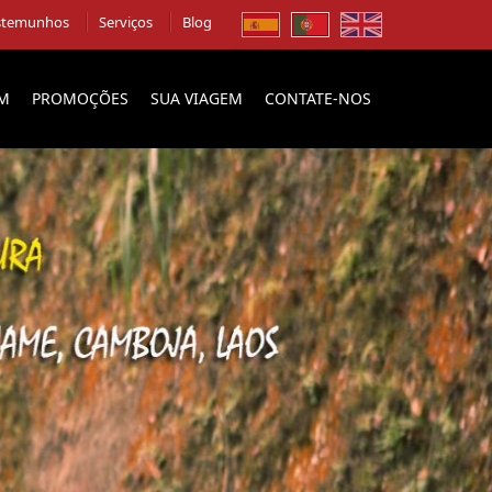
stemunhos
Serviços
Blog
EM
PROMOÇÕES
SUA VIAGEM
CONTATE-NOS