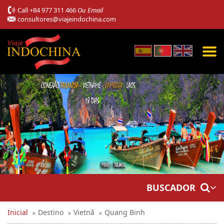
Call
+84 977 311 466
Ou Email
consultores@viajeindochina.com
BUSCADOR
Inicial
Destino
Vietnã
Quang Binh