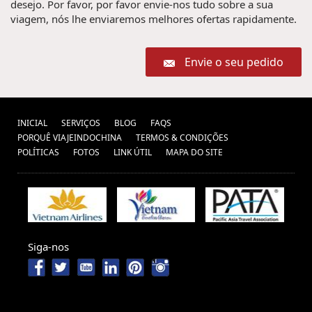
desejo. Por favor, por favor envie-nos tudo sobre a sua
viagem, nós lhe enviaremos melhores ofertas rapidamente.
Envie o seu pedido
INICIAL
SERVIÇOS
BLOG
FAQS
PORQUÊ VIAJEINDOCHINA
TERMOS & CONDIÇÕES
POLÍTICAS
FOTOS
LINK ÚTIL
MAPA DO SITE
Siga-nos