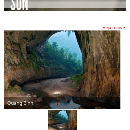
Veja mais
O Parque Nacional Phong Nha-Ke Bang
, em Quang Binh, 
é outro destino para viajantes que procuram experiências 
aventureiras durante seus passeios particulares no Vietnã. 
Embora o parque nacional tenha sido reconhecido como 
Patrimônio Mundial da UNESCO 
por seu impressionante 
sistema de grutas e cavernas, Phong Nha ainda é um lugar 
primitivo que ainda não é afetado pelo turismo de massa. 
Phong Nha oferece aos turistas inúmeras atividades fora 
dos roteiros mais conhecidos, como explorar cavernas e 
Quang Binh
grutas, caminhadas na floresta e alpinismo. Mesmo que 
você esteja procurando apenas um lugar para se divertir 
com atrações turísticas movimentadas e conhecer o 
autêntico Vietnã, vale a pena visitar Phong Nha - Ke Bang.