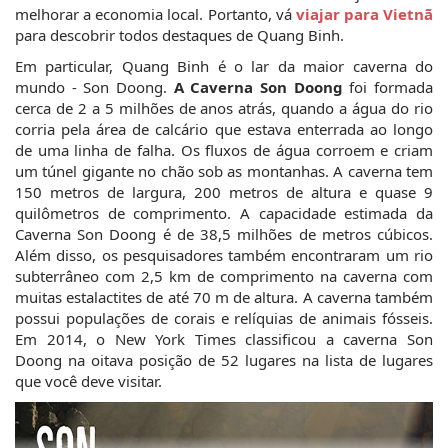
melhorar a economia local. Portanto, vá 
viajar para Vietnã
para descobrir todos destaques de Quang Binh. 
Em particular, Quang Binh é o lar da maior caverna do 
mundo - Son Doong. 
A Caverna Son Doong
 foi formada 
cerca de 2 a 5 milhões de anos atrás, quando a água do rio 
corria pela área de calcário que estava enterrada ao longo 
de uma linha de falha. Os fluxos de água corroem e criam 
um túnel gigante no chão sob as montanhas. A caverna tem 
150 metros de largura, 200 metros de altura e quase 9 
quilômetros de comprimento. A capacidade estimada da 
Caverna Son Doong é de 38,5 milhões de metros cúbicos. 
Além disso, os pesquisadores também encontraram um rio 
subterrâneo com 2,5 km de comprimento na caverna com 
muitas estalactites de até 70 m de altura. A caverna também 
possui populações de corais e relíquias de animais fósseis. 
Em 2014, o New York Times classificou a caverna Son 
Doong na oitava posição de 52 lugares na lista de lugares 
que você deve visitar.