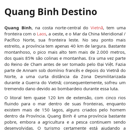
Quang Binh Destino
Quang Binh
, na costa norte-central do 
Vietnã
, tem uma 
fronteira com o 
Laos
, a oeste, e o Mar da China Meridional / 
Pacífico Norte, sua fronteira leste. No seu ponto mais 
estreito, a província tem apenas 40 km de largura. Bastante 
montanhoso, o pico mais alto tem mais de 2.000 metros, 
dos quais 85% são colinas e montanhas. Era uma vez parte 
do Reino de Cham antes de ser tomado pelo Đại Việt. Fazia 
parte de Annam sob domínio francês e depois do Vietnã do 
Norte, a uma curta distância da Zona Desmilitarizada 
durante a Guerra do Vietnã; consequentemente, sofreu um 
tremendo dano devido ao bombardeio durante essa luta.
O litoral tem quase 120 km de extensão, com cinco rios 
fluindo para o mar dentro de suas fronteiras, enquanto 
existem mais de 150 lagos, alguns criados pelo homem 
dentro da Província. Quang Binh é uma província bastante 
pobre, embora a agricultura e a pesca continuem sendo 
desenvolvidas. O turismo certamente está ajudando a 