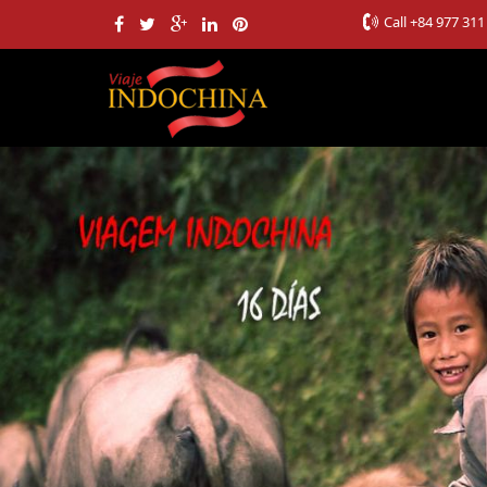
Call
+84 977 311