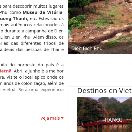
e para descobrir muitos lugares 
n Phu como 
Museu da Vitória
, 
Muong Thanh
, etc. Estes são os 
ais autênticos relacionados à 
do durante a campanha de Dien 
Dien Bien Phu. Além disso, os 
ias das diferentes tribos de 
Dien Bien Phu
aldeias das pessoas de Thai e 
ila do noroeste do país é a 
Vietnã
. Abril a junho é a melhor 
a. Visite o local épico onde os 
m anos de colonização, além de 
Destinos en Vie
 Vietnã. Será uma experiência 
Veja mais
HANÓI