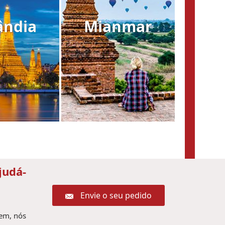
ândia
Mianmar
judá-
Envie o seu pedido
gem, nós