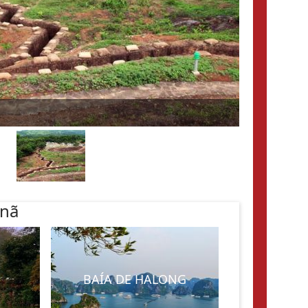
tnã
BAÍA DE HALONG