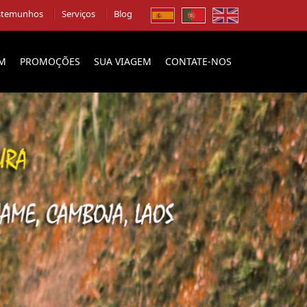
stemunhos
Serviços
Blog
EM
PROMOÇÕES
SUA VIAGEM
CONTATE-NOS