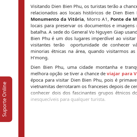
Visitando Dien Bien Phu, os turistas terão a chanc
relacionados aos locais históricos de Dien Bie
Monumento da Vitória
, Morro A1, 
Ponte de 
locais para preservar os documentos e imagens m
batalha. A sede do General Vo Nguyen Giap usan
Bien Phu é um dos lugares imperdível ao visitar 
visitantes terão  oportunidade de conhecer vár
minorias étnicas na área, quando visitarmos as 
H'mong.
Dien Bien Phu, uma cidade montanha e tranqu
melhora opção se tiver a chance de 
viajar para 
época para visitar Dien Bien Phu, pois é primaver
Suporte Online
vietnamitas derrotaram os franceses depois de ce
conhecer dois dos fascinantes grupos étnicos do
inesquecíveis para qualquer turista. 