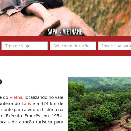
o
e do 
Vietnã
, localizando no vale 
onteira do
 Laos
 e a 474 km de 
nte para a vitória história na 
 o Exército Francês em 1954. 
ais de atração turística para 