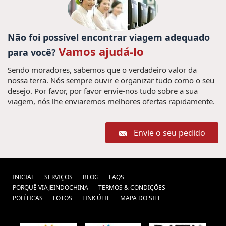
Não foi possível encontrar viagem adequado
Vamos ajudá-lo
para você?
Sendo moradores, sabemos que o verdadeiro valor da
nossa terra. Nós sempre ouvir e organizar tudo como o seu
desejo. Por favor, por favor envie-nos tudo sobre a sua
viagem, nós lhe enviaremos melhores ofertas rapidamente.
Envie o seu pedido
INICIAL
SERVIÇOS
BLOG
FAQS
PORQUÊ VIAJEINDOCHINA
TERMOS & CONDIÇÕES
POLÍTICAS
FOTOS
LINK ÚTIL
MAPA DO SITE