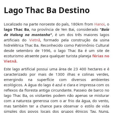
Lago Thac Ba Destino
Localizado na parte noroeste do país, 180km from 
Hanoi
, o 
lago Thac Ba
, na província de Yen Bai, considerado 
"Baía 
de Halong na montanha"
, é um dos três maiores lagos 
artificiais do 
Vietnã
, formado pela construção da usina 
hidrelétrica Thac Ba. Reconhecido como Patrimônio Cultural 
desde setembro de 1996, o lago Thac Ba é um site de 
ecoturismo atraente para qualquer turista planeja
 férias no 
Vietnã
.  
Este lago artificial possui uma área de 23 400 hectares e é 
caracterizado por mais de 1300 ilhas e colinas verdes, 
emergindo na superfície com diversos ambientes 
ecológicos. A água do lago é azul e clara e impressa com os 
reflexos da floresta antiga circundante. Passeio de barco no 
lago Thac Ba, os visitantes podem não apenas se misturar 
com a natureza generosa com o ar frio da água, do vento, 
mas também ter a chance para observar o estilo de vida 
simples dos povos locais dos grupos étnicos Tay, Nung, 