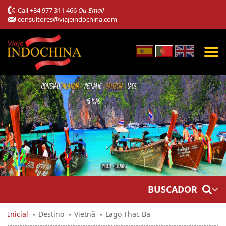
Call
+84 977 311 466
Ou Email
consultores@viajeindochina.com
BUSCADOR
Inicial
Destino
Vietnã
Lago Thac Ba