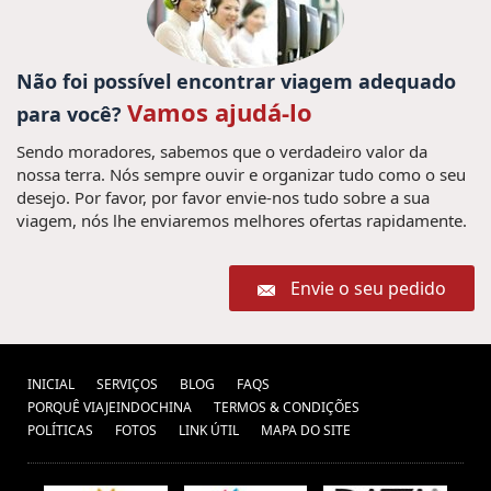
Não foi possível encontrar viagem adequado
Vamos ajudá-lo
para você?
Sendo moradores, sabemos que o verdadeiro valor da
nossa terra. Nós sempre ouvir e organizar tudo como o seu
desejo. Por favor, por favor envie-nos tudo sobre a sua
viagem, nós lhe enviaremos melhores ofertas rapidamente.
Envie o seu pedido
INICIAL
SERVIÇOS
BLOG
FAQS
PORQUÊ VIAJEINDOCHINA
TERMOS & CONDIÇÕES
POLÍTICAS
FOTOS
LINK ÚTIL
MAPA DO SITE