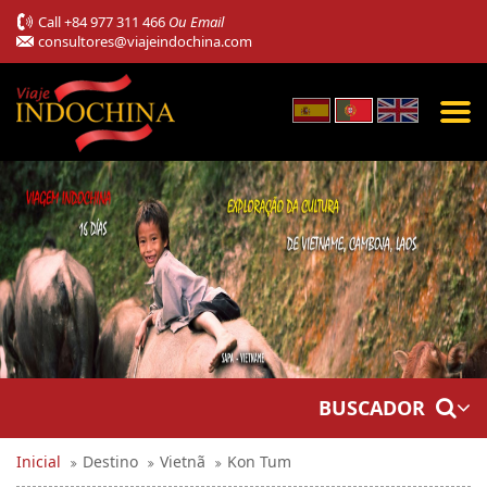
Call
+84 977 311 466
Ou Email
consultores@viajeindochina.com
BUSCADOR
Inicial
Destino
Vietnã
Kon Tum