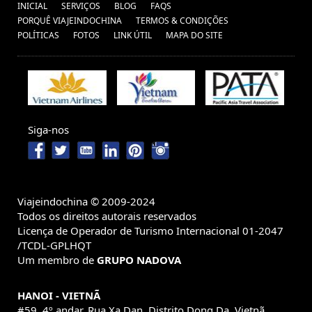
INICIAL
SERVIÇOS
BLOG
FAQS
PORQUÊ VIAJEINDOCHINA
TERMOS & CONDIÇÕES
POLÍTICAS
FOTOS
LINK ÚTIL
MAPA DO SITE
Siga-nos
Viajeindochina © 2009-2024
Todos os direitos autorais reservados
Licença de Operador de Turismo Internacional 01-2047
/TCDL-GPLHQT
Um membro de
GRUPO NADOVA
HANOI - VIETNÃ
#59, 4º andar, Rua Xa Dan, Distrito Dong Da, Vietnã