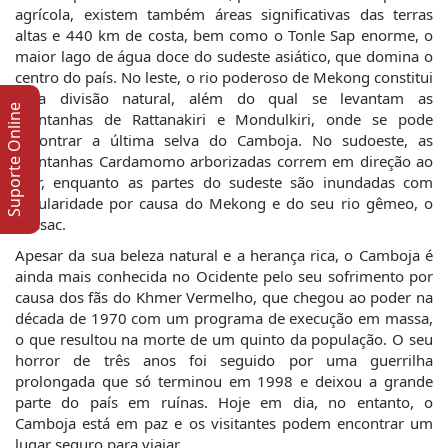
agrícola, existem também áreas significativas das terras
altas e 440 km de costa, bem como o Tonle Sap enorme, o
maior lago de água doce do sudeste asiático, que domina o
centro do país. No leste, o rio poderoso de Mekong constitui
uma divisão natural, além do qual se levantam as
Suporte Online
montanhas de Rattanakiri e Mondulkiri, onde se pode
encontrar a última selva do Camboja. No sudoeste, as
montanhas Cardamomo arborizadas correm em direção ao
mar, enquanto as partes do sudeste são inundadas com
regularidade por causa do Mekong e do seu rio gêmeo, o
Bassac.
Apesar da sua beleza natural e a herança rica, o Camboja é
ainda mais conhecida no Ocidente pelo seu sofrimento por
causa dos fãs do Khmer Vermelho, que chegou ao poder na
década de 1970 com um programa de execução em massa,
o que resultou na morte de um quinto da população. O seu
horror de três anos foi seguido por uma guerrilha
prolongada que só terminou em 1998 e deixou a grande
parte do país em ruínas. Hoje em dia, no entanto, o
Camboja está em paz e os visitantes podem encontrar um
lugar seguro para viajar.