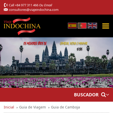
Call
+84 977 311 466
Ou Email
consultores@viajeindochina.com
BUSCADOR
Inicial
Guia de Viagem
Guia de Camboja