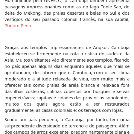
Humanidade pela UNESCO, o Camboja também apresenta
paisagens impressionantes como as do lago Tonle Sap, do
delta do Mekong, das praias desertas e belas no Sul e dos
vestígios do seu passado colonial francês, na sua capital,
Phnom Penh.
Graças aos templos impressionantes de Angkor, Camboja
estabeleceu-se firmemente na rota turística do sudeste da
Ásia. Muitos visitantes vão diretamente aos templos, ficando
no país apenas alguns dias enquanto aqueles que mais se
aprofundam, descobrem que o Camboja, com o seu clima
moderado e a atitude relaxada de vida, tem muito mais a
oferecer tais como praias de areia branca e relaxada fora
das ilhas costeiras; colinas cobertas por bosques e selvas
impenetráveis; capitais e cidades das províncias sonolentos,
muitos dos quais agora estão a ser restaurados
gradualmente; as casas coloniais e; os terraços com lojas.
Sendo um país pequeno, o Camboja, por tanto, tem uma
surpreendente diversidade de terreno e de paisagem. Além
dos campos de arroz excelente, predominantemente plana e