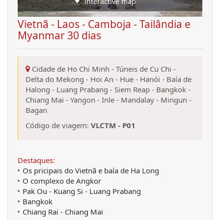
interactive map
Vietnã - Laos - Camboja - Tailândia e
Myanmar 30 dias
Cidade de Ho Chi Minh
-
Túneis de Cu Chi
-
Delta do Mekong
-
Hoi An
-
Hue
-
Hanói
-
Baía de
Halong
-
Luang Prabang
-
Siem Reap
-
Bangkok
-
Chiang Mai
-
Yangon
-
Inle
-
Mandalay
-
Mingun
-
Bagan
Código de viagem:
VLCTM - P01
Destaques:
Os pricipais do Vietnã e baía de Ha Long
O complexo de Angkor
Pak Ou - Kuang Si - Luang Prabang
Bangkok
Chiang Rai - Chiang Mai