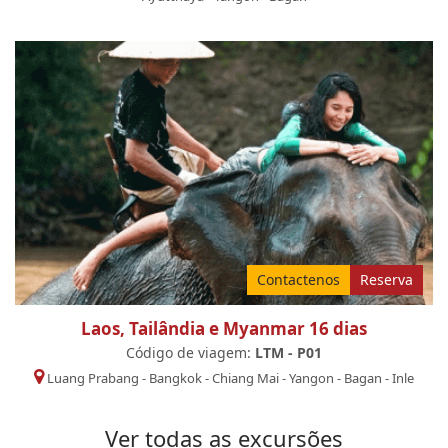
Contactenos
Reserva
Laos, Tailândia e Myanmar 16 dias
Código de viagem:
LTM - P01
Luang Prabang
-
Bangkok
-
Chiang Mai
-
Yangon
-
Bagan
-
Inle
Ver todas as excursões