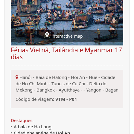
interactive map
Férias Vietnã, Tailândia e Myanmar 17
dias
Hanói
-
Baía de Halong
-
Hoi An
-
Hue
-
Cidade
de Ho Chi Minh
-
Túneis de Cu Chi
-
Delta do
Mekong
-
Bangkok
-
Ayutthaya
-
-
Yangon
-
Bagan
Código de viagem:
VTM - P01
Destaques:
A baía de Ha Long
Cidadinha antiga de Hoi An