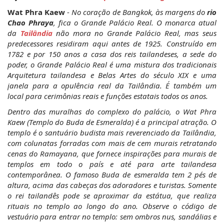
Wat Phra Kaew
 - 
No coração de Bangkok, às margens do 
rio 
Chao Phraya
, fica o Grande Palácio Real. O monarca atual 
da 
Tailândia
 não mora no Grande Palácio Real, mas seus 
predecessores residiram aqui antes de 1925. Construído em 
1782 e por 150 anos a casa dos reis tailandeses, a sede do 
poder, o Grande Palácio Real é uma mistura dos tradicionais 
Arquitetura tailandesa e Belas Artes do século XIX e uma 
janela para a opulência real da Tailândia. É também um 
local para cerimônias reais e funções estatais todos os anos.
Dentro das muralhas do complexo do palácio, o Wat Phra 
Kaew (Templo do Buda de Esmeralda) é a principal atração. O 
templo é o santuário budista mais reverenciado da Tailândia, 
com colunatas forradas com mais de cem murais retratando 
cenas do Ramayana, que fornece inspirações para murais de 
templos em todo o país e até para arte tailandesa 
contemporânea. O famoso Buda de esmeralda tem 2 pés de 
altura, acima das cabeças dos adoradores e turistas. Somente 
o rei tailandês pode se aproximar da estátua, que realiza 
rituais no templo ao longo do ano. Observe o código de 
vestuário para entrar no templo: sem ombros nus, sandálias e 