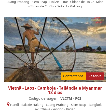
Luang Prabang
-
Siem Reap
-
Hoi An
-
Hue
-
Cidade de Ho Chi Minh
-
Túneis de Cu Chi
-
Delta do Mekong
Contactenos
Reserva
Vietnã - Laos - Camboja - Tailândia e Myanmar
18 dias
Código de viagem:
VLCTM - P02
Hanói
-
Baía de Halong
-
Luang Prabang
-
Siem Reap
-
Bangkok
-
Ayutthaya
-
Yangon
-
Bagan