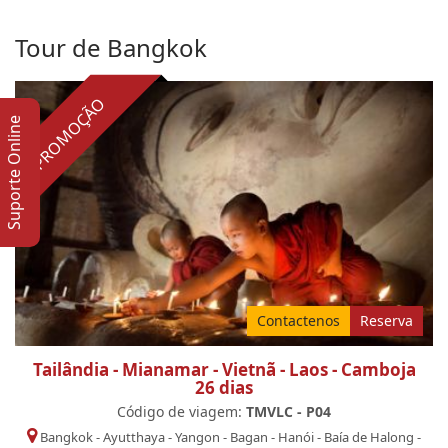
Tour de Bangkok
PROMOÇÃO
Suporte Online
Contactenos
Reserva
Tailândia - Mianamar - Vietnã - Laos - Camboja
26 dias
Código de viagem:
TMVLC - P04
Bangkok
-
Ayutthaya
-
Yangon
-
Bagan
-
Hanói
-
Baía de Halong
-