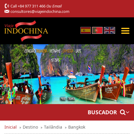
Call
+84 977 311 466
Ou Email
consultores@viajeindochina.com
BUSCADOR
Inicial
Destino
Tailândia
Bangkok