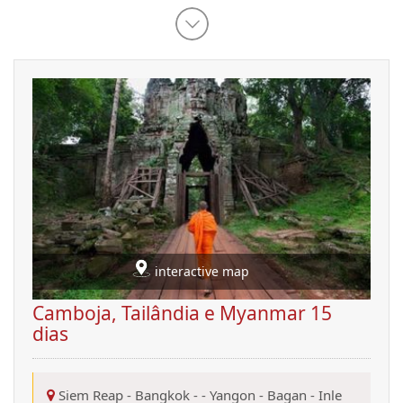
interactive map
Camboja, Tailândia e Myanmar 15
dias
Siem Reap
-
Bangkok
-
-
Yangon
-
Bagan
-
Inle