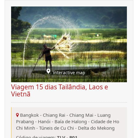
interactive map
Viagem 15 dias Tailândia, Laos e
Vietnã
Bangkok
-
Chiang Rai
-
Chiang Mai
-
Luang
Prabang
-
Hanói
-
Baía de Halong
-
Cidade de Ho
Chi Minh
-
Túneis de Cu Chi
-
Delta do Mekong
Código de viagem:
TLV - P01