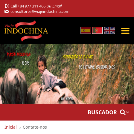
Call
+84 977 311 466
Ou Email
consultores@viajeindochina.com
BUSCADOR
Inicial
Contate-nos