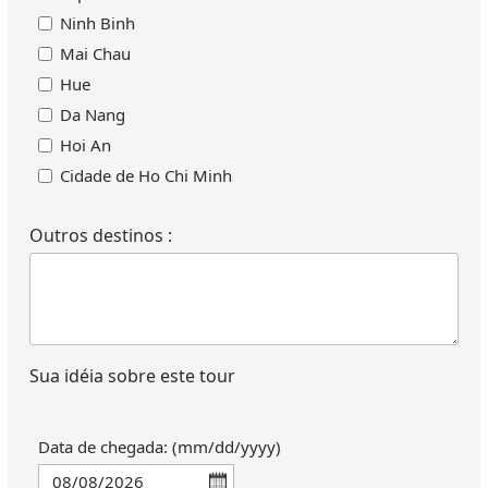
Ninh Binh
Mai Chau
Hue
Da Nang
Hoi An
Cidade de Ho Chi Minh
Delta do Mekong
Outros destinos :
Túneis de Cu Chi
Quang Binh
Nha Trang
Da Lat
Ilha de Phu Quoc
Sua idéia sobre este tour
Mui Ne - Phan Thiet
Mu Cang Chai
Data de chegada: (mm/dd/yyyy)
Ha Giang
Dong Van