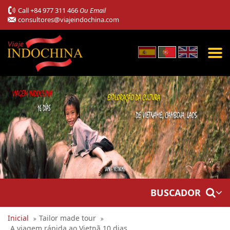
Call
+84 977 311 466
Ou Email
consultores@viajeindochina.com
BUSCADOR
Inicial
Tailor made tour
A viagem rápida ao Vietnã 10 dias