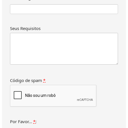
Cat Tien
Buon Me Thuot
Kon Tum
Tay Ninh
Seus Requisitos
Vung Tau
Can Tho
Chau Doc - An Giang
Código de spam
*
Por Favor...
*
: