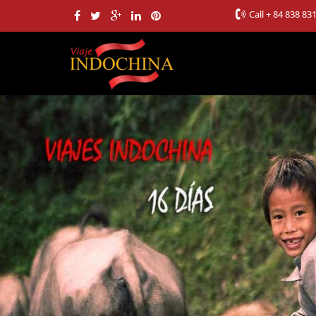
Call
+ 84 838 83