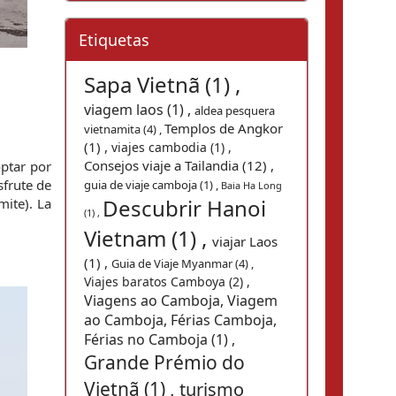
Etiquetas
Sapa Vietnã (1) ,
viagem laos (1) ,
aldea pesquera
Templos de Angkor
vietnamita (4) ,
(1) ,
viajes cambodia (1) ,
Consejos viaje a Tailandia (12) ,
ptar por 
frute de 
guia de viaje camboja (1) ,
Baia Ha Long
Descubrir Hanoi
ite). La 
(1) ,
Vietnam (1) ,
viajar Laos
(1) ,
Guia de Viaje Myanmar (4) ,
Viajes baratos Camboya (2) ,
Viagens ao Camboja, Viagem
ao Camboja, Férias Camboja,
Férias no Camboja (1) ,
Grande Prémio do
Vietnã (1) ,
turismo