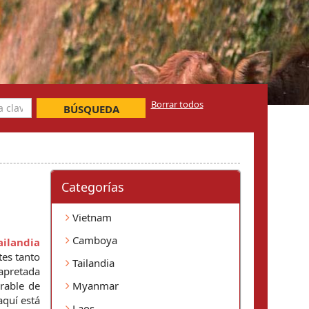
Borrar todos
BÚSQUEDA
Categorí­as
Vietnam
Camboya
Tailandia 
es tanto 
Tailandia
pretada 
able de 
Myanmar
quí está 
Laos