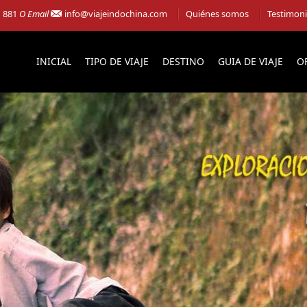
1 881
O Email
info@viajeindochina.com
Quiénes somos
Testimon
INICIAL
TIPO DE VIAJE
DESTINO
GUIA DE VIAJE
O