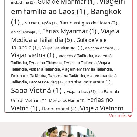
Viagem
Guia de Mianmar (1) ,
indochina (3) ,
em família ao Laos (1) ,
Bangkok
(1) ,
Barrio antiguo de Hoian (2) ,
Visitar a Japón (1) ,
Férias Myanmar (1) ,
Viaje a
viajar Camboja (1) ,
Medida a Tailandia (5) ,
Guia de Viaje
Tailandia (1) ,
Viajar par Mianmar (1) ,
viajar no vietnam (1) ,
Viajar vietna (1) ,
Viagens à Tailândia, Viagem à
Tailândia, Férias na Tâilandia, Férias na Tailândia, Viaja à
Tailândia, Visitar à Tailândia, Viagem em família Tailândia,
Excurcoes Tailândia, Turismo na Tailândia, Viagem barata à
cozinha vietnamita (1) ,
Tailândia, Pacotes de viag (1) ,
Sapa Vietnã (1) ,
viajar a laos (21) ,
La Fórmula
Ferias no
Uno de Vietnam (1) ,
Mercados Hanoi (1) ,
Vietna (1) ,
Viaje a Vietnam
Hanoi capital (4) ,
Ver más
cosas
Viajes a Vietnam Fórmula Uno (1) ,
que hacer en vietnam (3) ,
Férias no
viaje a Japón (1) ,
Vietname (1) ,
Viaje