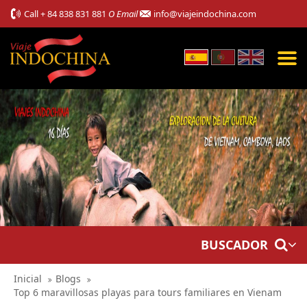
Call
+ 84 838 831 881
O Email
info@viajeindochina.com
BUSCADOR
Inicial
Blogs
Top 6 maravillosas playas para tours familiares en Vienam