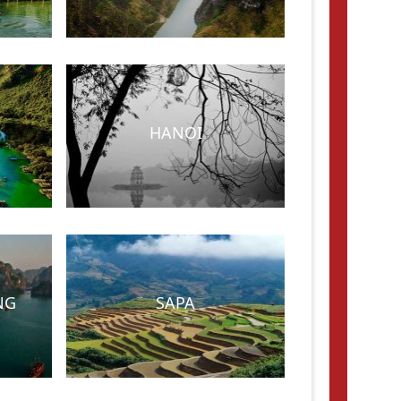
HANOI
NG
SAPA