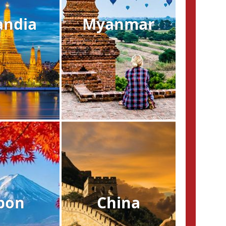
andia
Myanmar
pon
China