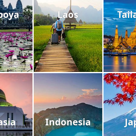
boya
Laos
Tail
asia
Indonesia
Ja