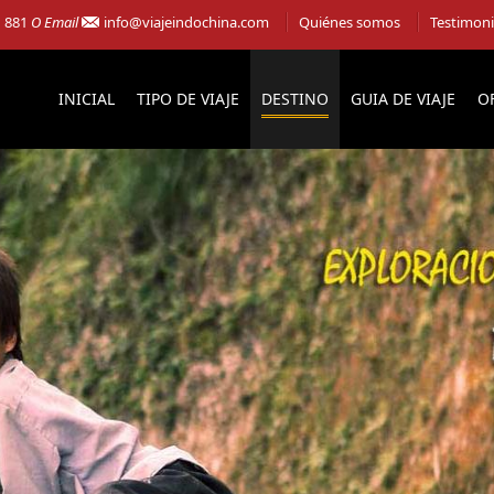
1 881
O Email
info@viajeindochina.com
Quiénes somos
Testimon
INICIAL
TIPO DE VIAJE
DESTINO
GUIA DE VIAJE
O