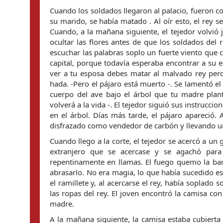
Cuando los soldados llegaron al palacio, fueron 
su marido, se había matado . Al oír esto, el rey s
Cuando, a la mañana siguiente, el tejedor volvió j
ocultar las flores antes de que los soldados del 
escuchar las palabras soplo un fuerte viento que c
capital, porque todavía esperaba encontrar a su es
ver a tu esposa debes matar al malvado rey pero p
hada. -Pero el pájaro está muerto -. Se lamentó el t
cuerpo del ave bajo el árbol que tu madre plantó
volverá a la vida -. El tejedor siguió sus instrucc
en el árbol. Días más tarde, el pájaro apareció. 
disfrazado como vendedor de carbón y llevando un 
Cuando llego a la corte, el tejedor se acercó a un g
extranjero que se acercase y se agachó para a
repentinamente en llamas. El fuego quemo la barb
abrasarlo. No era magia, lo que había sucedido e
el ramillete y, al acercarse el rey, había soplad
las ropas del rey. El joven encontró la camisa con
madre.
A la mañana siguiente, la camisa estaba cubierta 