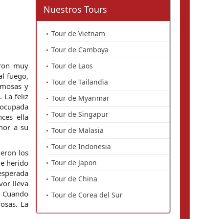
Nuestros Tours
Tour de Vietnam
Tour de Camboya
ron muy 
Tour de Laos
l fuego, 
Tour de Tailandia
mosas y 
La feliz 
Tour de Myanmar
 ocupada 
Tour de Singapur
es ella 
or a su 
Tour de Malasia
Tour de Indonesia
ron los 
e herido 
Tour de Japon
esperada 
Tour de China
or lleva 
. Cuando 
Tour de Corea del Sur
osas. La 