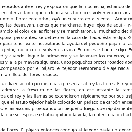
convocados ante el rey y explicaron que la muchacha, echando de
e encolerizó tanto que ordenó a sus hombres volver encarcelar al 
unto al floreciente árbol, oyó un susurro en el viento. - Amor m
rey las destruyan, tienes que marcharte, huye lejos de aquí -. 
ambio el color de las flores y se marchitaron. El muchacho decidió
posa, pero antes, se detuvo en la casa del hada, ésta le dijo: -Si
ara tener éxito necesitarás la ayuda del pequeño pajarillo- adv
ejedor, -no puedo devolverle la vida- Entonces el hada le dijo: Ent
 y cuando llegue la primavera y se levanten los muertos, el p
iones y, a la primavera siguiente, unos pequeños brotes rosados apa
Acompañado por el pájaro, el tejedor reemprendió viaje hacia la
ramillete de flores rosadas.
uardia y solicitó permiso para presentar al rey las flores. El rey o
dmirar la frescura de las flores, en ese instante la rama 
a del rey y las llamas se extendieron rápidamente por sus traj
s que el astuto tejedor había colocado un pedazo de carbón ence
o sobre las ascuas, provocando un pequeño fuego que rápidamente
 la que su esposa se había quitado la vida, la enterró bajo el árb
de flores. El pájaro entonces condujo al tejedor hasta un denso