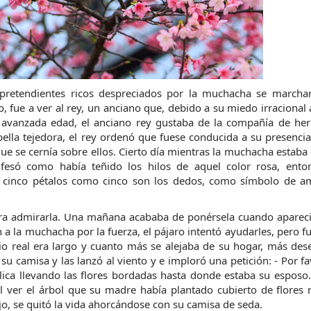
os pretendientes ricos despreciados por la muchacha se marcha
fue a ver al rey, un anciano que, debido a su miedo irracional a
u avanzada edad, el anciano rey gustaba de la compañía de her
ella tejedora, el rey ordenó que fuese conducida a su presencia. 
 que se cernía sobre ellos. Cierto día mientras la muchacha estaba
só como había teñido los hilos de aquel color rosa, entonc
 cinco pétalos como cinco son los dedos, como símbolo de am
ra admirarla. Una mañana acababa de ponérsela cuando aparecie
n a la muchacha por la fuerza, el pájaro intentó ayudarles, pero fu
cio real era largo y cuanto más se alejaba de su hogar, más des
u camisa y las lanzó al viento y e imploró una petición: - Por fav
plica llevando las flores bordadas hasta donde estaba su esposo
al ver el árbol que su madre había plantado cubierto de flores r
jo, se quitó la vida ahorcándose con su camisa de seda.