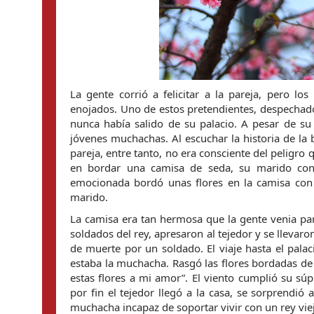
La gente corrió a felicitar a la pareja, pero l
enojados. Uno de estos pretendientes, despechado, 
nunca había salido de su palacio. A pesar de s
jóvenes muchachas. Al escuchar la historia de la b
pareja, entre tanto, no era consciente del peligro
en bordar una camisa de seda, su marido confe
emocionada bordó unas flores en la camisa con
marido.
La camisa era tan hermosa que la gente venia pa
soldados del rey, apresaron al tejedor y se llevaro
de muerte por un soldado. El viaje hasta el pala
estaba la muchacha. Rasgó las flores bordadas de s
estas flores a mi amor”. El viento cumplió su sú
por fin el tejedor llegó a la casa, se sorprendió 
muchacha incapaz de soportar vivir con un rey vie