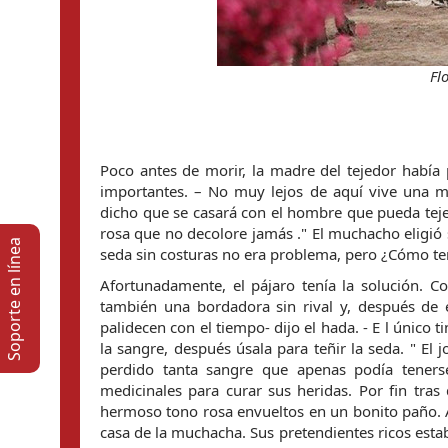
Fl
Poco antes de morir, la madre del tejedor había pl
importantes. – No muy lejos de aquí vive una mu
dicho que se casará con el hombre que pueda tejer 
rosa que no decolore jamás ." El muchacho eligió s
Soporte en lí­nea
seda sin costuras no era problema, pero ¿Cómo teñi
Afortunadamente, el pájaro tenía la solución. C
también una bordadora sin rival y, después de es
palidecen con el tiempo- dijo el hada. - E l único 
la sangre, después úsala para teñir la seda. " El 
perdido tanta sangre que apenas podía tenerse
medicinales para curar sus heridas. Por fin tras 
hermoso tono rosa envueltos en un bonito paño. A
casa de la muchacha. Sus pretendientes ricos estab