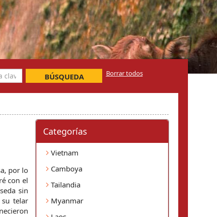
Borrar todos
BÚSQUEDA
Categorí­as
Vietnam
Camboya
, por lo 
é con el 
Tailandia
eda sin 
su telar 
Myanmar
necieron 
Laos