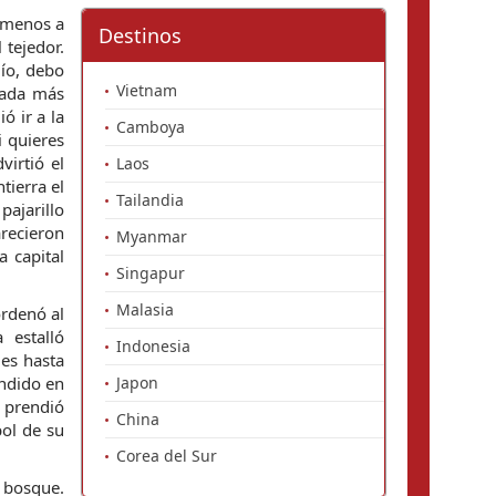
 menos a 
Destinos
tejedor. 
ío, debo 
Vietnam
Nada más 
 ir a la 
Camboya
 quieres 
irtió el 
Laos
ierra el 
Tailandia
ajarillo 
recieron 
Myanmar
 capital 
Singapur
Malasia
rdenó al 
estalló 
Indonesia
es hasta 
ndido en 
Japon
 prendió 
China
ol de su 
Corea del Sur
 bosque. 