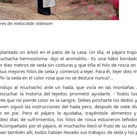
ores de melocotón Vietnam
antado un árbol en el patio de la casa. Un día, el pájaro trajo 
chacha hermosísima- dijo el animalillo.- Es una hábil bordador
diez metros de seda sin costuras y que tiña el hilo de rosca en 
us mejores hilos de seda y comenzó a tejer. Para él, tejer diez m
r la seda en el color rosa que no se desluce nunca?...
ondujo al muchacho ante un hada, que vivía en las montañas .É
cuchar la historia del tejedor, prometió ayudarle. - Todos los
tinte que no pierde color es la sangre. Debes pincharte los dedos y
joven siguió las instrucciones del hada pero, después de siete día
 en pie. Pero el pájaro le ayudaba, trayéndole alimentos y 
diez días de sufrimientos, los hilos de rosca estuvieron teñido
compañado por el pájaro, el muchacho llevó el fruto de su esfue
an también allí, todos habían llevado sus trabajos de seda y los 