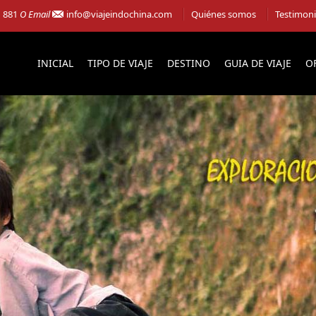
1 881
O Email
info@viajeindochina.com
Quiénes somos
Testimon
INICIAL
TIPO DE VIAJE
DESTINO
GUIA DE VIAJE
O