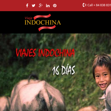
Call
+ 84 838 83