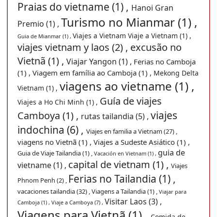
Praias do vietname (1) ,
Hanoi Gran
Turismo no Mianmar (1) ,
Premio (1) ,
Viajes a Vietnam Viaje a Vietnam (1) ,
Guia de Mianmar (1) ,
viajes vietnam y laos (2) ,
excusão no
Vietnã (1) ,
Viajar Yangon (1) ,
Ferias no Camboja
(1) ,
Viagem em família ao Camboja (1) ,
Mekong Delta
viagens ao vietname (1) ,
Vietnam (1) ,
Guía de viajes
Viajes a Ho Chi Minh (1) ,
viajes
Camboya (1) ,
rutas tailandia (5) ,
indochina (6) ,
Viajes en familia a Vietnam (27) ,
viagens no Vietnã (1) ,
Viajes a Sudeste Asiático (1) ,
guia de
Guia de Viaje Tailandia (1) ,
Vacación en Vietnam (1) ,
capital de vietnam (1) ,
vietname (1) ,
Viajes
Ferias no Tailandia (1) ,
Phnom Penh (2) ,
vacaciones tailandia (32) ,
Viagens a Tailandia (1) ,
Viajar para
Visitar Laos (3) ,
Camboja (1) ,
Viaje a Camboya (7) ,
Viagens para Vietnã (1) ,
Comida de