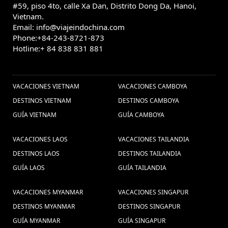
Excursões Vietnã
#59, piso 4to, calle Xa Dan, Distrito Dong Da, Hanoi,
Consejos de viaje a Laos (3) ,
(1) ,
férias Vietnã (1) ,
Vietnam.
viajes
Email: info@viajeindochina.com
Trajes tradicionais Indochina (1) ,
Phone:+84-243-8721-873
myanmar (9) ,
Férias Camboja, Férias no
Hotline:+ 84 838 831 881
Camboja, Viaja ao Camboja, Visitar o Camboja,
OTROS PAISES
Viagem em família Camboja, Excurcoes Camboja,
Turismo no Camboja, Viagem barata ao Camboja,
VACACIONES VIETNAM
VACACIONES CAMBOYA
Pacotes de viagens Camboja, Pacote de viagem ao
DESTINOS VIETNAM
DESTINOS CAMBOYA
Viajes
Camboja, Descubrir o Camboja (1) ,
GUÍA VIETNAM
GUÍA CAMBOYA
Thingyan
privado a Myanmar (1) ,
festival (2) ,
Día de la Independencia de
VACACIONES LAOS
VACACIONES TAILANDIA
cultura de
Vietnam (1) ,
férias na Tailândia (1) ,
DESTINOS LAOS
DESTINOS TAILANDIA
Consejos de viajes
mianmar (1) ,
GUÍA LAOS
GUÍA TAILANDIA
Vietnam Camboya (6) ,
Viajar a Japón
VACACIONES MYANMAR
VACACIONES SINGAPUR
Laos (1) ,
(1) ,
Nha Trang (1) ,
viagem no Vietnã (1) ,
DESTINOS MYANMAR
DESTINOS SINGAPUR
Delta do Mekong Vietnã (1) ,
Viajes en
GUÍA MYANMAR
GUÍA SINGAPUR
familia Camboya (4) ,
Kong Skull island in vietnam