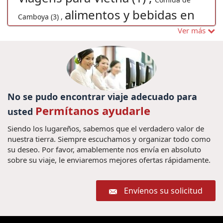
alimentos y bebidas en
Camboya (3) ,
Vietnam (4) ,
Ver más
Chiang Mai (1) ,
Viajar ao
Viajes
vacaciones en Vietnam (40) ,
Vietnã (1) ,
baratos Camboya (2) ,
Férias em Vietnã (1) ,
Vacaciones en Laos (7) ,
Excurcões na
visto para o
Tailândia (1) ,
No se pudo encontrar viaje adecuado para
viajar vietnam (4) ,
Vietnã (1) ,
Permítanos ayudarle
usted
Consejos de viaje a Vietnam y
Camboya (4) ,
Cidade de Ho Chi
Consejos viaje a Camboya (4) ,
Siendo los lugareños, sabemos que el verdadero valor de
Descobrir o Myanmar
Minh (1) ,
Viaje privado a Myanmar (1) ,
nuestra tierra. Siempre escuchamos y organizar todo como
vacaciones ho chi
cultura camboya (1) ,
(1) ,
su deseo. Por favor, amablemente nos envía en absoluto
Bagan (2) ,
sobre su viaje, le enviaremos mejores ofertas rápidamente.
minh (3) ,
viaje lao (1) ,
Descubrir
Viajes
Viajar vietna (1) ,
Skull island film (1) ,
Myanmar (4) ,
buscar un viaje a tailandia
en familia Tailandia (4) ,
Envíenos su solicitud
vacaciones myanmar vietnam
(3) ,
(3) ,
Viajar en Vietnam con niños (2) ,
sapa (1) ,