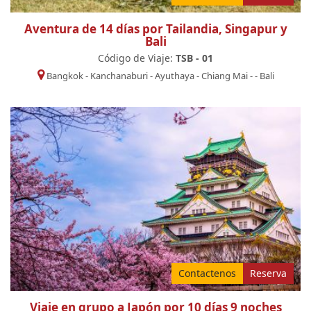
Aventura de 14 días por Tailandia, Singapur y
Bali
Código de Viaje:
TSB - 01
Bangkok
-
Kanchanaburi
-
Ayuthaya
-
Chiang Mai
-
-
Bali
Contactenos
Reserva
Viaje en grupo a Japón por 10 días 9 noches