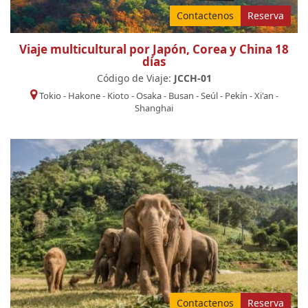
Contactenos
Reserva
Viaje multicultural por Japón, Corea y China 18
días
Código de Viaje:
JCCH-01
Tokio
-
Hakone
-
Kioto
-
Osaka
-
Busan
-
Seúl
-
Pekín
-
Xi'an
-
Shanghai
Contactenos
Reserva