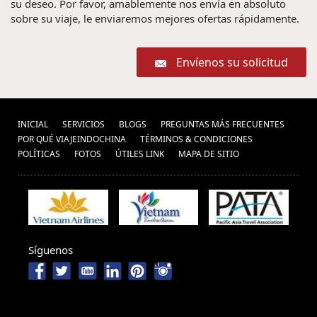
su deseo. Por favor, amablemente nos envía en absoluto
sobre su viaje, le enviaremos mejores ofertas rápidamente.
Envíenos su solicitud
INICIAL
SERVICIOS
BLOGS
PREGUNTAS MÁS FRECUENTES
POR QUÉ VIAJEINDOCHINA
TÉRMINOS & CONDICIONES
POLÍ­TICAS
FOTOS
ÚTILES LINK
MAPA DE SITIO
Síguenos