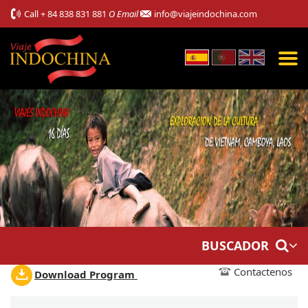
Call
+ 84 838 831 881
O Email
info@viajeindochina.com
BUSCADOR
Contactenos
Download Program