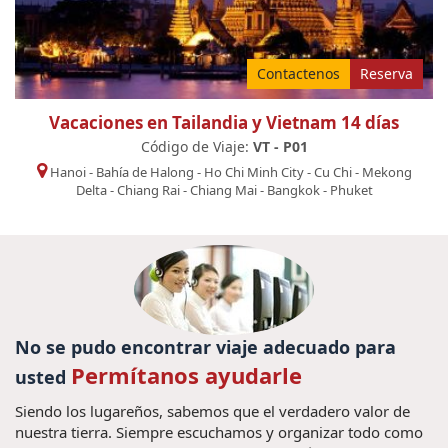
Contactenos
Reserva
Vacaciones en Tailandia y Vietnam 14 días
Código de Viaje:
VT - P01
Hanoi
-
Bahía de Halong
-
Ho Chi Minh City
-
Cu Chi
-
Mekong
Delta
-
Chiang Rai
-
Chiang Mai
-
Bangkok
-
Phuket
No se pudo encontrar viaje adecuado para
Permítanos ayudarle
usted
Siendo los lugareños, sabemos que el verdadero valor de
nuestra tierra. Siempre escuchamos y organizar todo como