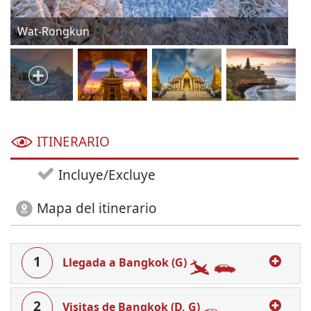
Wat-Rongkun
Wa
ITINERARIO
Incluye/Excluye
Mapa del itinerario
1
Llegada a Bangkok (G)
2
Visitas de Bangkok (D, G)